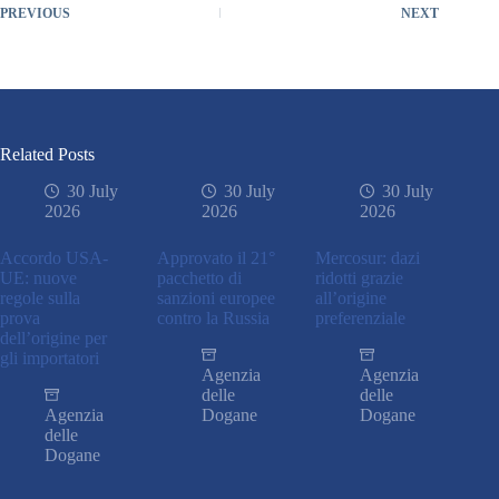
PREVIOUS
NEXT
Related Posts
30 July
30 July
30 July
2026
2026
2026
Accordo USA-
Approvato il 21°
Mercosur: dazi
UE: nuove
pacchetto di
ridotti grazie
regole sulla
sanzioni europee
all’origine
prova
contro la Russia
preferenziale
dell’origine per
gli importatori
Agenzia
Agenzia
delle
delle
Agenzia
Dogane
Dogane
delle
Dogane