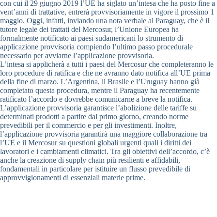
con cui il 29 giugno 2019 l’UE ha siglato un’intesa che ha posto fine a
vent’anni di trattative, entrerà provvisoriamente in vigore il prossimo 1
maggio. Oggi, infatti, inviando una nota verbale al Paraguay, che è il
tutore legale dei trattati del Mercosur, l’Unione Europea ha
formalmente notificato ai paesi sudamericani lo strumento di
applicazione provvisoria compiendo l’ultimo passo procedurale
necessario per avviarne l’applicazione provvisoria.
L’intesa si applicherà a tutti i paesi del Mercosur che completeranno le
loro procedure di ratifica e che ne avranno dato notifica all’UE prima
della fine di marzo. L’Argentina, il Brasile e l’Uruguay hanno già
completato questa procedura, mentre il Paraguay ha recentemente
ratificato l’accordo e dovrebbe comunicarne a breve la notifica.
L’applicazione provvisoria garantisce l’abolizione delle tariffe su
determinati prodotti a partire dal primo giorno, creando norme
prevedibili per il commercio e per gli investimenti. Inoltre,
l’applicazione provvisoria garantirà una maggiore collaborazione tra
l’UE e il Mercosur su questioni globali urgenti quali i diritti dei
lavoratori e i cambiamenti climatici. Tra gli obiettivi dell’accordo, c’è
anche la creazione di supply chain più resilienti e affidabili,
fondamentali in particolare per istituire un flusso prevedibile di
approvvigionamenti di essenziali materie prime.