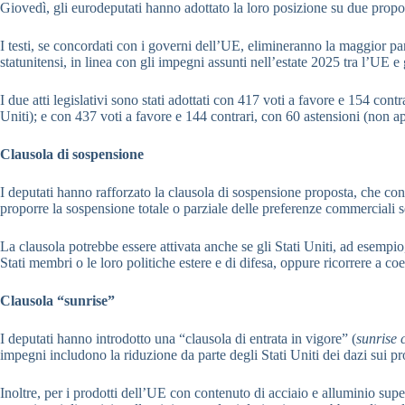
Giovedì, gli eurodeputati hanno adottato la loro posizione su due propo
I testi, se concordati con i governi dell’UE, elimineranno la maggior par
statunitensi, in linea con gli impegni assunti nell’estate 2025 tra l’UE e g
I due atti legislativi sono stati adottati con 417 voti a favore e 154 cont
Uniti); e con 437 voti a favore e 144 contrari, con 60 astensioni (non ap
Clausola di sospensione
I deputati hanno rafforzato la clausola di sospensione proposta, che co
proporre la sospensione totale o parziale delle preferenze commerciali s
La clausola potrebbe essere attivata anche se gli Stati Uniti, ad esempio
Stati membri o le loro politiche estere e di difesa, oppure ricorrere a c
Clausola “sunrise”
I deputati hanno introdotto una “clausola di entrata in vigore” (
sunrise 
impegni includono la riduzione da parte degli Stati Uniti dei dazi sui 
Inoltre, per i prodotti dell’UE con contenuto di acciaio e alluminio supe