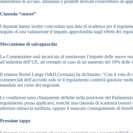
statunitensi di acciaio, alluminio e prodotti derivati cesserebbero di app
Clausola “sunset”
I deputati hanno inoltre concordato una data di scadenza per il regolam
seguito di una valutazione d’impatto approfondita sugli effetti del rego
Meccanismo di salvaguardia
La Commissione sarà incaricata di monitorare l’impatto delle nuove norm
all’industria dell’UE, ad esempio in caso di un aumento del 10% delle 
Il relatore Bernd Lange (S&D,Germaia) ha dichiarato: “Con il voto di og
commerciali dell’accordo solo se il regolamento conterrà garanzie molto
mandato nel corso dei negoziati.
Le condizioni sono chiaramente definite nella posizione del Parlamento e
regolamento possa applicarsi, nonché una clausola di scadenza (sunset c
ulteriore minaccia tariffaria, oppure il mancato conseguimento di benef
Prossime tappe