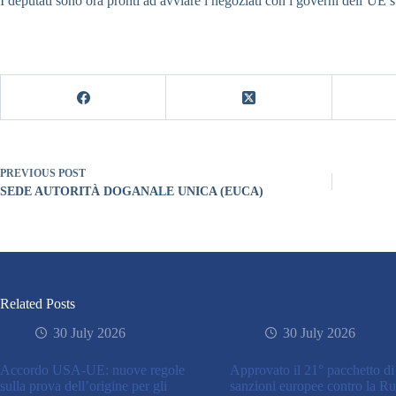
I deputati sono ora pronti ad avviare i negoziati con i governi dell’UE s
PREVIOUS
POST
SEDE AUTORITÀ DOGANALE UNICA (EUCA)
Related Posts
30 July 2026
30 July 2026
Accordo USA-UE: nuove regole
Approvato il 21° pacchetto di
sulla prova dell’origine per gli
sanzioni europee contro la Ru