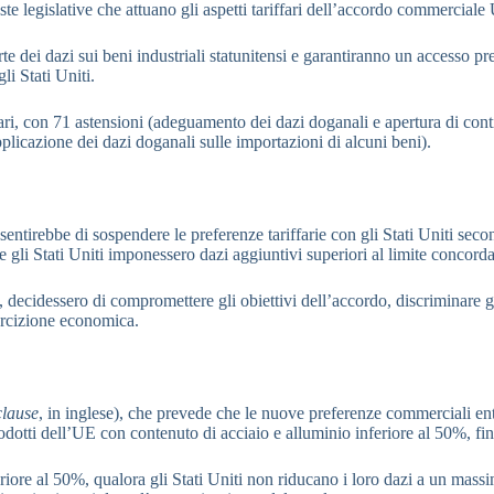
ste legislative che attuano gli aspetti tariffari dell’accordo commercia
te dei dazi sui beni industriali statunitensi e garantiranno un accesso pr
li Stati Uniti.
rari, con 71 astensioni (adeguamento dei dazi doganali e apertura di contin
plicazione dei dazi doganali sulle importazioni di alcuni beni).
nsentirebbe di sospendere le preferenze tariffarie con gli Stati Uniti s
e gli Stati Uniti imponessero dazi aggiuntivi superiori al limite concord
, decidessero di compromettere gli obiettivi dell’accordo, discriminare gl
oercizione economica.
clause
, in inglese), che prevede che le nuove preferenze commerciali entri
prodotti dell’UE con contenuto di acciaio e alluminio inferiore al 50%, 
riore al 50%, qualora gli Stati Uniti non riducano i loro dazi a un massi