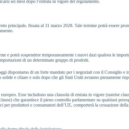
licarsi sei mesi dopo l’entrata in vigore del regolamento.
ento principale, fissata al 31 marzo 2028. Tale termine potrà essere pro
lamento.
e e potrà sospendere temporaneamente i nuovi dazi qualora le importazio
importazioni di un determinato gruppo di prodotti.
gi disponiamo di un forte mandato per i negoziati con il Consiglio e in
 solide e chiare e solo dopo che gli Stati Uniti avranno pienamente risp
uropeo. Esse includono una clausola di entrata in vigore (sunrise clause)
lause) che garantisce il pieno controllo parlamentare su qualsiasi proro
ici per produttori e consumatori dell’UE, comporterà la cessazione dell