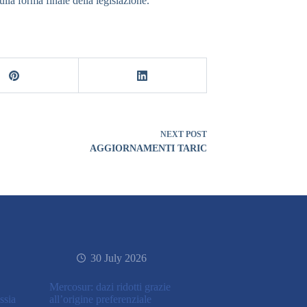
ulla forma finale della legislazione.
NEXT
POST
AGGIORNAMENTI TARIC
30 July 2026
Mercosur: dazi ridotti grazie
ssia
all’origine preferenziale