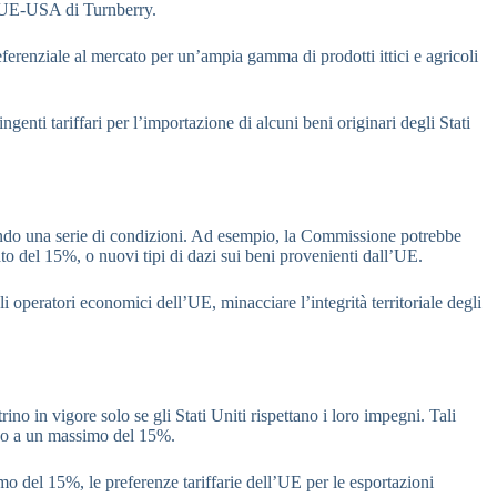
le UE-USA di Turnberry.
eferenziale al mercato per un’ampia gamma di prodotti ittici e agricoli
genti tariffari per l’importazione di alcuni beni originari degli Stati
econdo una serie di condizioni. Ad esempio, la Commissione potrebbe
ato del 15%, o nuovi tipi di dazi sui beni provenienti dall’UE.
i operatori economici dell’UE, minacciare l’integrità territoriale degli
no in vigore solo se gli Stati Uniti rispettano i loro impegni. Tali
fino a un massimo del 15%.
mo del 15%, le preferenze tariffarie dell’UE per le esportazioni