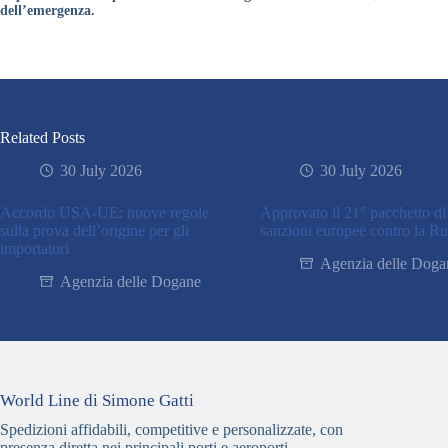
dell’emergenza.
Related Posts
30 July 2026
30 July 2026
Accordo USA-UE: nuove regole
Approvato il 21° pacchetto di
sulla prova dell’origine per gli
sanzioni europee contro la Ru
importatori
Agenzia delle Doga
Agenzia delle Dogane
World Line di Simone Gatti
Spedizioni affidabili, competitive e personalizzate, con
presenza diretta nei principali porti e aeroporti