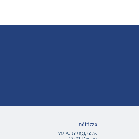
Indirizzo
Via A. Giangi, 65/A
47891 Dogana