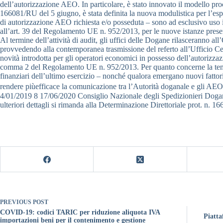
dell’autorizzazione AEO. In particolare, è stato innovato il modello proc
166081/RU del 5 giugno, è stata definita la nuova modulistica per l’espl
di autorizzazione AEO richiesta e/o posseduta – sono ad esclusivo uso inte
all’art. 39 del Regolamento UE n. 952/2013, per le nuove istanze presen
Al termine dell’attività di audit, gli uffici delle Dogane rilasceranno a
provvedendo alla contemporanea trasmissione del referto all’Ufficio Cent
novità introdotta per gli operatori economici in possesso dell’autorizz
comma 2 del Regolamento UE n. 952/2013. Per quanto concerne la tempist
finanziari dell’ultimo esercizio – nonché qualora emergano nuovi fatto
rendere piùefficace la comunicazione tra l’Autorità doganale e gli AEO
4/01/2019 8 17/06/2020 Consiglio Nazionale degli Spedizionieri Dogana
ulteriori dettagli si rimanda alla Determinazione Direttoriale prot. n. 
PREVIOUS
POST
COVID-19: codici TARIC per riduzione aliquota IVA
Piatta
importazioni beni per il contenimento e gestione