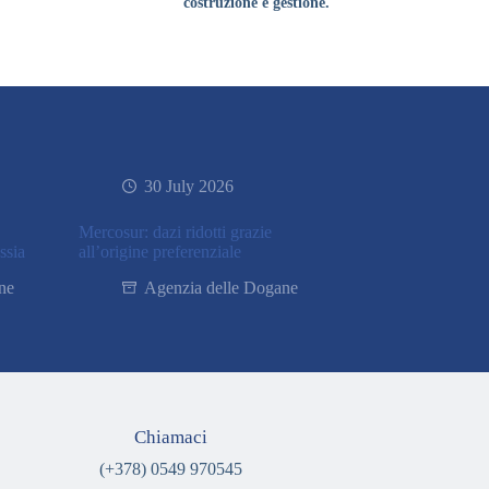
costruzione e gestione.
30 July 2026
Mercosur: dazi ridotti grazie
ssia
all’origine preferenziale
ne
Agenzia delle Dogane
Chiamaci
(+378) 0549 970545