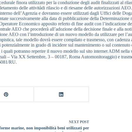
edurale finora utilizzato per la conduzione degli audit finalizzati al ri
etamento delle attivitàdi rilascio e di riesame delle autorizzazioni AEO
rno dell’Agenzia e dovranno essere utilizzati dagli Uffici delle Dogane, te
tate successivamente alla data di pubblicazione della Determinazione no
ll’Operatore Economico apposito referto di fine audit con l’indicazione de
rale AEO che procederà all’adozione della decisione finale e alla notific
azione AEO con l’introduzione di un nuovo modello da utilizzare per l’aut
ica, tale modello dovrà essere compilato e trasmesso, con cadenza annu
ri potenzialmente in grado di incidere sul mantenimento o sul contenuto
 i quali potranno reperire il nuovo modello sul sito internet ADM nella s
li – Via XX Settembre, 3 – 00187, Roma Automonitoraggio) e trasmetter
166081/RU.
NEXT
POST
forme marine, non imponibilità beni utilizzati per