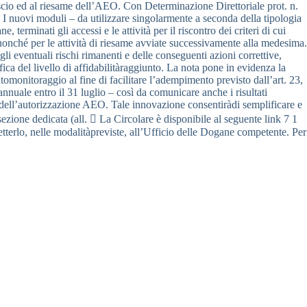
lascio ed al riesame dell’AEO. Con Determinazione Direttoriale prot. n.
. I nuovi moduli – da utilizzare singolarmente a seconda della tipologia
rminati gli accessi e le attività per il riscontro dei criteri di cui
nché per le attività di riesame avviate successivamente alla medesima.
gli eventuali rischi rimanenti e delle conseguenti azioni correttive,
a del livello di affidabilitàraggiunto. La nota pone in evidenza la
omonitoraggio al fine di facilitare l’adempimento previsto dall’art. 23,
ale entro il 31 luglio – così da comunicare anche i risultati
 dell’autorizzazione AEO. Tale innovazione consentiràdi semplificare e
ezione dedicata (all.  La Circolare è disponibile al seguente link 7 1
lo, nelle modalitàpreviste, all’Ufficio delle Dogane competente. Per