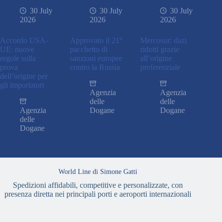
30 July
30 July
30 July
2026
2026
2026
Accordo USA-
Approvato il 21°
Mercosur: dazi
UE: nuove
pacchetto di
ridotti grazie
regole sulla
sanzioni europee
all’origine
prova
contro la Russia
preferenziale
dell’origine per
gli importatori
Agenzia
Agenzia
delle
delle
Agenzia
Dogane
Dogane
delle
Dogane
World Line di Simone Gatti
Spedizioni affidabili, competitive e personalizzate, con
presenza diretta nei principali porti e aeroporti internazionali