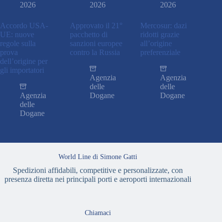
2026
2026
2026
Accordo USA-
Approvato il 21°
Mercosur: dazi
UE: nuove
pacchetto di
ridotti grazie
regole sulla
sanzioni europee
all’origine
prova
contro la Russia
preferenziale
dell’origine per
gli importatori
Agenzia
Agenzia
delle
delle
Agenzia
Dogane
Dogane
delle
Dogane
World Line di Simone Gatti
Spedizioni affidabili, competitive e personalizzate, con
presenza diretta nei principali porti e aeroporti internazionali
Chiamaci