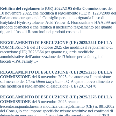
Rettifica del regolamento (UE) 2022/2195 della Commissione,
del
10 novembre 2022, che modifica il regolamento (CE) n. 1223/2009 del
Parlamento europeo e del Consiglio per quanto riguarda l’uso di
Butylated Hydroxytoluene, Acid Yellow 3, Homosalate e HAA299 nei
prodotti cosmetici e che rettifica il medesimo regolamento per quanto
riguarda l’uso di Resorcinol nei prodotti cosmetici
REGOLAMENTO DI ESECUZIONE (UE) 2025/2221 DELLA
COMMISSIONE del 31 ottobre 2025 che modifica il regolamento di
esecuzione (UE) 2023/364 per quanto riguarda modifiche
amministrative dell’autorizzazione dell’Unione per la famiglia di
biocidi «IPA Family 1»
REGOLAMENTO DI ESECUZIONE (UE) 2025/2233 DELLA
COMMISSIONE
del 6 novembre 2025 che autorizza l’immissione
sul mercato del
Clostridium butyricum
TO-A quale nuovo alimento e
che modifica il regolamento di esecuzione (UE) 2017/2470
REGOLAMENTO DI ESECUZIONE (UE) 2025/2276 DELLA
COMMISSIONE
del 5 novembre 2025 recante
trecentocinquantaduesima modifica del regolamento (CE) n. 881/2002
del Consiglio che impone specifiche misure restrittive nei confronti di
determinate persone ed entità associate alle organizzazioni dell’ISIL