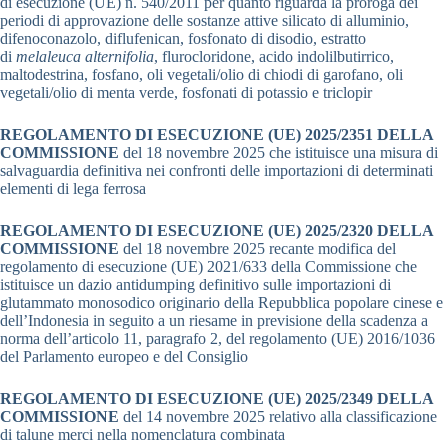
di esecuzione (UE) n. 540/2011 per quanto riguarda la proroga dei
periodi di approvazione delle sostanze attive silicato di alluminio,
difenoconazolo, diflufenican, fosfonato di disodio, estratto
di
melaleuca alternifolia
, flurocloridone, acido indolilbutirrico,
maltodestrina, fosfano, oli vegetali/olio di chiodi di garofano, oli
vegetali/olio di menta verde, fosfonati di potassio e triclopir
REGOLAMENTO DI ESECUZIONE (UE) 2025/2351 DELLA
COMMISSIONE
del 18 novembre 2025 che istituisce una misura di
salvaguardia definitiva nei confronti delle importazioni di determinati
elementi di lega ferrosa
REGOLAMENTO DI ESECUZIONE (UE) 2025/2320 DELLA
COMMISSIONE
del 18 novembre 2025 recante modifica del
regolamento di esecuzione (UE) 2021/633 della Commissione che
istituisce un dazio antidumping definitivo sulle importazioni di
glutammato monosodico originario della Repubblica popolare cinese e
dell’Indonesia in seguito a un riesame in previsione della scadenza a
norma dell’articolo 11, paragrafo 2, del regolamento (UE) 2016/1036
del Parlamento europeo e del Consiglio
REGOLAMENTO DI ESECUZIONE (UE) 2025/2349 DELLA
COMMISSIONE
del 14 novembre 2025 relativo alla classificazione
di talune merci nella nomenclatura combinata