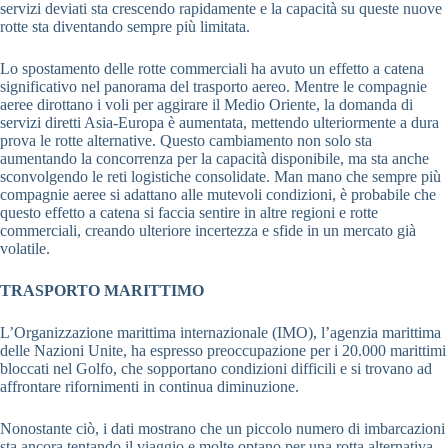
servizi deviati sta crescendo rapidamente e la capacità su queste nuove
rotte sta diventando sempre più limitata.
Lo spostamento delle rotte commerciali ha avuto un effetto a catena
significativo nel panorama del trasporto aereo. Mentre le compagnie
aeree dirottano i voli per aggirare il Medio Oriente, la domanda di
servizi diretti Asia-Europa è aumentata, mettendo ulteriormente a dura
prova le rotte alternative. Questo cambiamento non solo sta
aumentando la concorrenza per la capacità disponibile, ma sta anche
sconvolgendo le reti logistiche consolidate. Man mano che sempre più
compagnie aeree si adattano alle mutevoli condizioni, è probabile che
questo effetto a catena si faccia sentire in altre regioni e rotte
commerciali, creando ulteriore incertezza e sfide in un mercato già
volatile.
TRASPORTO MARITTIMO
L’Organizzazione marittima internazionale (IMO), l’agenzia marittima
delle Nazioni Unite, ha espresso preoccupazione per i 20.000 marittimi
bloccati nel Golfo, che sopportano condizioni difficili e si trovano ad
affrontare rifornimenti in continua diminuzione.
Nonostante ciò, i dati mostrano che un piccolo numero di imbarcazioni
sta ancora tentando il viaggio e molte optano per una rotta alternativa