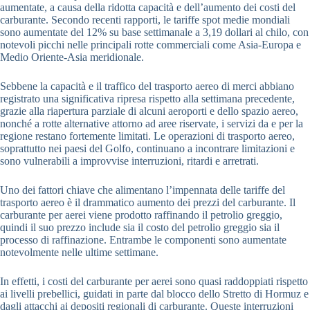
aumentate, a causa della ridotta capacità e dell’aumento dei costi del
carburante. Secondo recenti rapporti, le tariffe spot medie mondiali
sono aumentate del 12% su base settimanale a 3,19 dollari al chilo, con
notevoli picchi nelle principali rotte commerciali come Asia-Europa e
Medio Oriente-Asia meridionale.
Sebbene la capacità e il traffico del trasporto aereo di merci abbiano
registrato una significativa ripresa rispetto alla settimana precedente,
grazie alla riapertura parziale di alcuni aeroporti e dello spazio aereo,
nonché a rotte alternative attorno ad aree riservate, i servizi da e per la
regione restano fortemente limitati. Le operazioni di trasporto aereo,
soprattutto nei paesi del Golfo, continuano a incontrare limitazioni e
sono vulnerabili a improvvise interruzioni, ritardi e arretrati.
Uno dei fattori chiave che alimentano l’impennata delle tariffe del
trasporto aereo è il drammatico aumento dei prezzi del carburante. Il
carburante per aerei viene prodotto raffinando il petrolio greggio,
quindi il suo prezzo include sia il costo del petrolio greggio sia il
processo di raffinazione. Entrambe le componenti sono aumentate
notevolmente nelle ultime settimane.
In effetti, i costi del carburante per aerei sono quasi raddoppiati rispetto
ai livelli prebellici, guidati in parte dal blocco dello Stretto di Hormuz e
dagli attacchi ai depositi regionali di carburante. Queste interruzioni