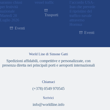
saranno chiusi
vessel traffic
l’accordo USA-
per festività
Iran che prevede
nazionale
il ripristino del
Trasporti
Martedì 28
traffico navale
Luglio 2026
attraverso
Hormuz
Eventi
Eventi
World Line di Simone Gatti
Spedizioni affidabili, competitive e personalizzate, con
presenza diretta nei principali porti e aeroporti internazionali
Chiamaci
(+378) 0549 970545
Scrivici
info@worldline.info