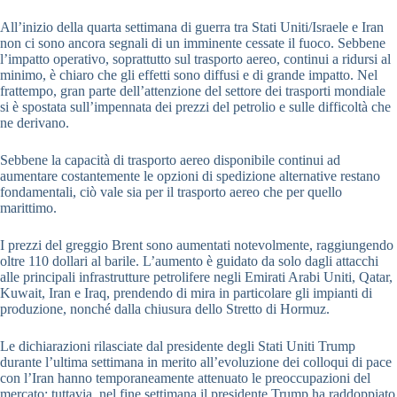
All’inizio della quarta settimana di guerra tra Stati Uniti/Israele e Iran
non ci sono ancora segnali di un imminente cessate il fuoco. Sebbene
l’impatto operativo, soprattutto sul trasporto aereo, continui a ridursi al
minimo, è chiaro che gli effetti sono diffusi e di grande impatto. Nel
frattempo, gran parte dell’attenzione del settore dei trasporti mondiale
si è spostata sull’impennata dei prezzi del petrolio e sulle difficoltà che
ne derivano.
Sebbene la capacità di trasporto aereo disponibile continui ad
aumentare costantemente le opzioni di spedizione alternative restano
fondamentali, ciò vale sia per il trasporto aereo che per quello
marittimo.
I prezzi del greggio Brent sono aumentati notevolmente, raggiungendo
oltre 110 dollari al barile. L’aumento è guidato da solo dagli attacchi
alle principali infrastrutture petrolifere negli Emirati Arabi Uniti, Qatar,
Kuwait, Iran e Iraq, prendendo di mira in particolare gli impianti di
produzione, nonché dalla chiusura dello Stretto di Hormuz.
Le dichiarazioni rilasciate dal presidente degli Stati Uniti Trump
durante l’ultima settimana in merito all’evoluzione dei colloqui di pace
con l’Iran hanno temporaneamente attenuato le preoccupazioni del
mercato; tuttavia, nel fine settimana il presidente Trump ha raddoppiato