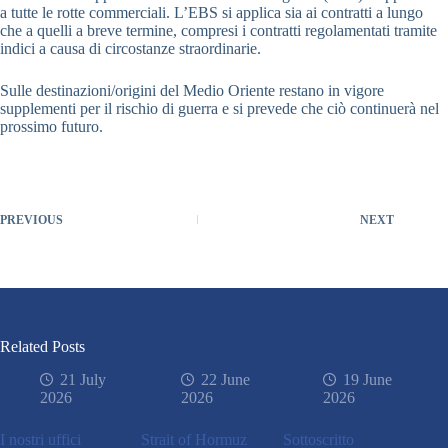
a tutte le rotte commerciali. L’EBS si applica sia ai contratti a lungo
che a quelli a breve termine, compresi i contratti regolamentati tramite
indici a causa di circostanze straordinarie.
Sulle destinazioni/origini del Medio Oriente restano in vigore
supplementi per il rischio di guerra e si prevede che ciò continuerà nel
prossimo futuro.
PREVIOUS
NEXT
Related Posts
21 July
22 June
19 June
2026
2026
2026
I nostri uffici
Strait of Hormuz
Sottoscritto