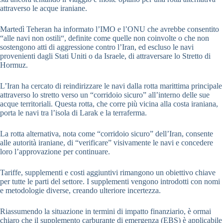
attraverso le acque iraniane.
Martedì Teheran ha informato l’IMO e l’ONU che avrebbe consentito
“alle navi non ostili“, definite come quelle non coinvolte o che non
sostengono atti di aggressione contro l’Iran, ed escluso le navi
provenienti dagli Stati Uniti o da Israele, di attraversare lo Stretto di
Hormuz.
L’Iran ha cercato di reindirizzare le navi dalla rotta marittima principale
attraverso lo stretto verso un “corridoio sicuro” all’interno delle sue
acque territoriali. Questa rotta, che corre più vicina alla costa iraniana,
porta le navi tra l’isola di Larak e la terraferma.
La rotta alternativa, nota come “corridoio sicuro” dell’Iran, consente
alle autorità iraniane, di “verificare” visivamente le navi e concedere
loro l’approvazione per continuare.
Tariffe, supplementi e costi aggiuntivi rimangono un obiettivo chiave
per tutte le parti del settore. I supplementi vengono introdotti con nomi
e metodologie diverse, creando ulteriore incertezza.
Riassumendo la situazione in termini di impatto finanziario, è ormai
chiaro che il supplemento carburante di emergenza (EBS) è applicabile