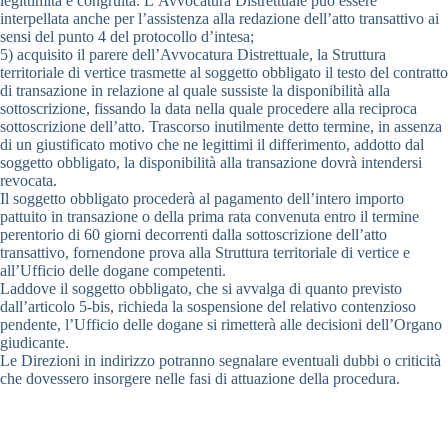
legittimità e congruità. L’Avvocatura Distrettuale può essere
interpellata anche per l’assistenza alla redazione dell’atto transattivo ai
sensi del punto 4 del protocollo d’intesa;
5) acquisito il parere dell’Avvocatura Distrettuale, la Struttura
territoriale di vertice trasmette al soggetto obbligato il testo del contratto
di transazione in relazione al quale sussiste la disponibilità alla
sottoscrizione, fissando la data nella quale procedere alla reciproca
sottoscrizione dell’atto. Trascorso inutilmente detto termine, in assenza
di un giustificato motivo che ne legittimi il differimento, addotto dal
soggetto obbligato, la disponibilità alla transazione dovrà intendersi
revocata.
Il soggetto obbligato procederà al pagamento dell’intero importo
pattuito in transazione o della prima rata convenuta entro il termine
perentorio di 60 giorni decorrenti dalla sottoscrizione dell’atto
transattivo, fornendone prova alla Struttura territoriale di vertice e
all’Ufficio delle dogane competenti.
Laddove il soggetto obbligato, che si avvalga di quanto previsto
dall’articolo 5-bis, richieda la sospensione del relativo contenzioso
pendente, l’Ufficio delle dogane si rimetterà alle decisioni dell’Organo
giudicante.
Le Direzioni in indirizzo potranno segnalare eventuali dubbi o criticità
che dovessero insorgere nelle fasi di attuazione della procedura.