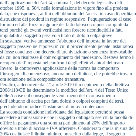
dall’applicazione dell’art. 4, comma 1, del decreto legislativo 26
ottobre 1995, n. 504, nella formulazione in vigore fino alla predetta
data, che disponeva, ai fini dell’abbuono dell’accisa in caso di perdita o
distruzione dei prodotti in regime sospensivo, l’equiparazione al caso
fortuito ed alla forza maggiore dei fatti dolosi o colposi compiuti da
terzi purché gli eventi verificatisi non fossero riconducibili a fatti
imputabili al soggetto passivo a titolo di dolo o colpa grave.
In sostanza, veniva ammesso l’abbuono dell’imposta in favore del
soggetto passivo nell’ipotesi in cui il procedimento penale instauratosi
si fosse concluso con decreto di archiviazione o sentenza irrevocabile
da cui non risultasse il coinvolgimento del medesimo. Restava fermo il
recupero dell’imposta nei confronti degli effettivi autori del reato.
Invero, la controversa applicazione della norma ha comportato
l’insorgere di contenzioso, ancora non definitosi, che potrebbe trovare
ora soluzione nella composizione transattiva.
Peraltro, a decorrere dal 1° aprile 2010 il recepimento della direttiva
2008/118/CE ha determinato la modifica dell’art. 4 del Testo Unico
delle Accise e il conseguente venir meno del riconoscimento
dell’abbuono di accisa per fatti dolosi o colposi compiuti da terzi,
precludendo in radice l’instaurarsi di nuovi contenziosi.
La seconda condizione individuata dal legislatore perché si possa
accedere a transazione è che il soggetto obbligato eserciti la facoltà di
offrire in pagamento una somma pari almeno al 20% dell’importo
dovuto a titolo di accisa e IVA afferente. Considerato che la misura del
20% costituisce il limite minimo, prescritto dalla legge, il soggetto