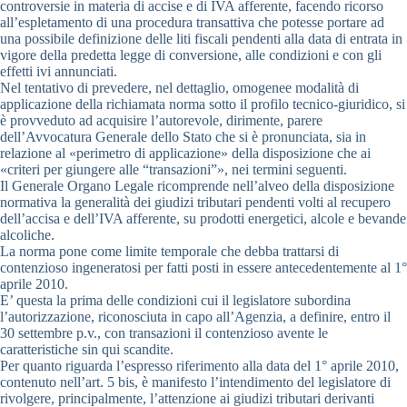
controversie in materia di accise e di IVA afferente, facendo ricorso
all’espletamento di una procedura transattiva che potesse portare ad
una possibile definizione delle liti fiscali pendenti alla data di entrata in
vigore della predetta legge di conversione, alle condizioni e con gli
effetti ivi annunciati.
Nel tentativo di prevedere, nel dettaglio, omogenee modalità di
applicazione della richiamata norma sotto il profilo tecnico-giuridico, si
è provveduto ad acquisire l’autorevole, dirimente, parere
dell’Avvocatura Generale dello Stato che si è pronunciata, sia in
relazione al «perimetro di applicazione» della disposizione che ai
«criteri per giungere alle “transazioni”», nei termini seguenti.
Il Generale Organo Legale ricomprende nell’alveo della disposizione
normativa la generalità dei giudizi tributari pendenti volti al recupero
dell’accisa e dell’IVA afferente, su prodotti energetici, alcole e bevande
alcoliche.
La norma pone come limite temporale che debba trattarsi di
contenzioso ingeneratosi per fatti posti in essere antecedentemente al 1°
aprile 2010.
E’ questa la prima delle condizioni cui il legislatore subordina
l’autorizzazione, riconosciuta in capo all’Agenzia, a definire, entro il
30 settembre p.v., con transazioni il contenzioso avente le
caratteristiche sin qui scandite.
Per quanto riguarda l’espresso riferimento alla data del 1° aprile 2010,
contenuto nell’art. 5 bis, è manifesto l’intendimento del legislatore di
rivolgere, principalmente, l’attenzione ai giudizi tributari derivanti