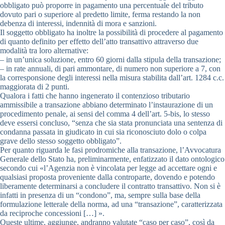
obbligato può proporre in pagamento una percentuale del tributo
dovuto pari o superiore al predetto limite, ferma restando la non
debenza di interessi, indennità di mora e sanzioni.
Il soggetto obbligato ha inoltre la possibilità di procedere al pagamento
di quanto definito per effetto dell’atto transattivo attraverso due
modalità tra loro alternative:
– in un’unica soluzione, entro 60 giorni dalla stipula della transazione;
– in rate annuali, di pari ammontare, di numero non superiore a 7, con
la corresponsione degli interessi nella misura stabilita dall’art. 1284 c.c.
maggiorata di 2 punti.
Qualora i fatti che hanno ingenerato il contenzioso tributario
ammissibile a transazione abbiano determinato l’instaurazione di un
procedimento penale, ai sensi del comma 4 dell’art. 5-bis, lo stesso
deve essersi concluso, “senza che sia stata pronunciata una sentenza di
condanna passata in giudicato in cui sia riconosciuto dolo o colpa
grave dello stesso soggetto obbligato”.
Per quanto riguarda le fasi prodromiche alla transazione, l’Avvocatura
Generale dello Stato ha, preliminarmente, enfatizzato il dato ontologico
secondo cui «l’Agenzia non è vincolata per legge ad accettare ogni e
qualsiasi proposta proveniente dalla controparte, dovendo e potendo
liberamente determinarsi a concludere il contratto transattivo. Non si è
infatti in presenza di un “condono”, ma, sempre sulla base della
formulazione letterale della norma, ad una “transazione”, caratterizzata
da reciproche concessioni […] ».
Queste ultime, aggiunge, andranno valutate “caso per caso”, così da