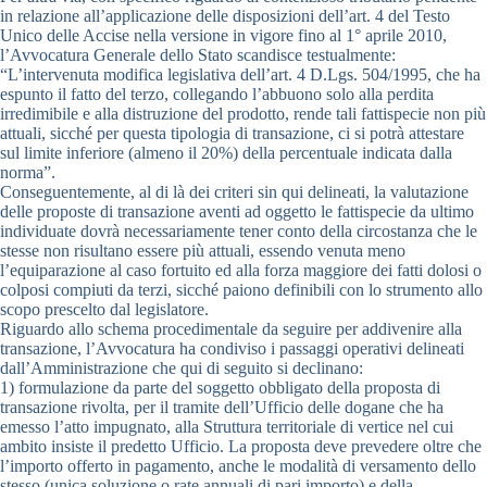
in relazione all’applicazione delle disposizioni dell’art. 4 del Testo
Unico delle Accise nella versione in vigore fino al 1° aprile 2010,
l’Avvocatura Generale dello Stato scandisce testualmente:
“L’intervenuta modifica legislativa dell’art. 4 D.Lgs. 504/1995, che ha
espunto il fatto del terzo, collegando l’abbuono solo alla perdita
irredimibile e alla distruzione del prodotto, rende tali fattispecie non più
attuali, sicché per questa tipologia di transazione, ci si potrà attestare
sul limite inferiore (almeno il 20%) della percentuale indicata dalla
norma”.
Conseguentemente, al di là dei criteri sin qui delineati, la valutazione
delle proposte di transazione aventi ad oggetto le fattispecie da ultimo
individuate dovrà necessariamente tener conto della circostanza che le
stesse non risultano essere più attuali, essendo venuta meno
l’equiparazione al caso fortuito ed alla forza maggiore dei fatti dolosi o
colposi compiuti da terzi, sicché paiono definibili con lo strumento allo
scopo prescelto dal legislatore.
Riguardo allo schema procedimentale da seguire per addivenire alla
transazione, l’Avvocatura ha condiviso i passaggi operativi delineati
dall’Amministrazione che qui di seguito si declinano:
1) formulazione da parte del soggetto obbligato della proposta di
transazione rivolta, per il tramite dell’Ufficio delle dogane che ha
emesso l’atto impugnato, alla Struttura territoriale di vertice nel cui
ambito insiste il predetto Ufficio. La proposta deve prevedere oltre che
l’importo offerto in pagamento, anche le modalità di versamento dello
stesso (unica soluzione o rate annuali di pari importo) e della