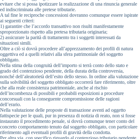
evitare che si possa ipotizzare la realizzazione di una rinuncia generale
ed indiscriminata alle pretese tributarie.
A tal fine le reciproche concessioni dovranno comunque essere ispirate
ai seguenti criteri:
1) garantire che l’accordo transattivo non risulti manifestamente
sproporzionato rispetto alla pretesa tributaria originaria;
2) assicurare la parità di trattamento tra i soggetti interessati da
situazioni simili.
Oltre a ciò si dovrà procedere all’apprezzamento dei profili di natura
oggettiva ed a quelli relativi alla sfera patrimoniale del soggetto
obbligato.
Nella stima della congruità dell’importo si terrà conto dello stato e
grado del contenzioso pendente, della durata della controversia,
nonché dell’aleatorietà dell’esito dello stesso. In ordine alla valutazione
sulla solvibilità del soggetto obbligato occorrerà fare riferimento, oltre
che alla reale consistenza patrimoniale, anche al rischio
dell’incombenza di possibili e probabili esposizioni a procedure
concorsuali con la conseguente compromissione delle ragioni
dell’erario.
Nella valutazione delle proposte di transazione aventi ad oggetto
fattispecie per le quali, pur in presenza di notizia di reato, non si fosse
instaurato il procedimento penale, si dovrà comunque tener conto del
concreto comportamento tenuto dal soggetto obbligato, con particolare
riferimento agli eventuali profili di gravità della condotta.
Per altra via, con specifico riguardo al contenzioso tributario pendente