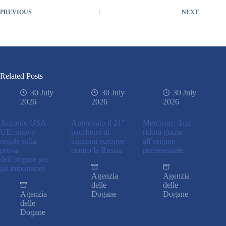
PREVIOUS
NEXT
Related Posts
30 July
30 July
30 July
2026
2026
2026
Accordo USA-
Approvato il 21°
Mercosur: dazi
UE: nuove
pacchetto di
ridotti grazie
regole sulla
sanzioni europee
all’origine
prova
contro la Russia
preferenziale
dell’origine per
gli importatori
Agenzia
Agenzia
delle
delle
Agenzia
Dogane
Dogane
delle
Dogane