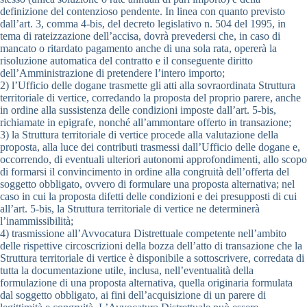
definizione del contenzioso pendente. In linea con quanto previsto
dall’art. 3, comma 4-bis, del decreto legislativo n. 504 del 1995, in
tema di rateizzazione dell’accisa, dovrà prevedersi che, in caso di
mancato o ritardato pagamento anche di una sola rata, opererà la
risoluzione automatica del contratto e il conseguente diritto
dell’Amministrazione di pretendere l’intero importo;
2) l’Ufficio delle dogane trasmette gli atti alla sovraordinata Struttura
territoriale di vertice, corredando la proposta del proprio parere, anche
in ordine alla sussistenza delle condizioni imposte dall’art. 5-bis,
richiamate in epigrafe, nonché all’ammontare offerto in transazione;
3) la Struttura territoriale di vertice procede alla valutazione della
proposta, alla luce dei contributi trasmessi dall’Ufficio delle dogane e,
occorrendo, di eventuali ulteriori autonomi approfondimenti, allo scopo
di formarsi il convincimento in ordine alla congruità dell’offerta del
soggetto obbligato, ovvero di formulare una proposta alternativa; nel
caso in cui la proposta difetti delle condizioni e dei presupposti di cui
all’art. 5-bis, la Struttura territoriale di vertice ne determinerà
l’inammissibilità;
4) trasmissione all’Avvocatura Distrettuale competente nell’ambito
delle rispettive circoscrizioni della bozza dell’atto di transazione che la
Struttura territoriale di vertice è disponibile a sottoscrivere, corredata di
tutta la documentazione utile, inclusa, nell’eventualità della
formulazione di una proposta alternativa, quella originaria formulata
dal soggetto obbligato, ai fini dell’acquisizione di un parere di