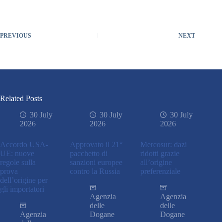
PREVIOUS
NEXT
Related Posts
30 July
30 July
30 July
2026
2026
2026
Accordo USA-
Approvato il 21°
Mercosur: dazi
UE: nuove
pacchetto di
ridotti grazie
regole sulla
sanzioni europee
all’origine
prova
contro la Russia
preferenziale
dell’origine per
gli importatori
Agenzia
Agenzia
delle
delle
Agenzia
Dogane
Dogane