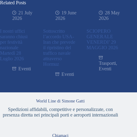
Related Posts
21 July
19 June
28 May
2026
2026
2026
I nostri uffici
Sottoscritto
SCIOPERO
saranno chiusi
l’accordo USA-
GENERALE
per festività
Iran che prevede
VENERDI’ 29
nazionale
il ripristino del
MAGGIO 2026
Martedì 28
traffico navale
Luglio 2026
attraverso
Trasporti
,
Hormuz
Eventi
Eventi
Eventi
World Line di Simone Gatti
Spedizioni affidabili, competitive e personalizzate, con
presenza diretta nei principali porti e aeroporti internazionali
Chiamaci