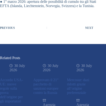
● 1° marzo 2026: apertura delle possibilità di cumulo tra gli Stati
EFTA (Islanda, Liechtenstein, Norvegia, Svizzera) e la Tunisia.
PREVIOUS
NEXT
Related Posts
30 July
30 July
30 July
2026
2026
2026
Accordo USA-
Approvato il 21°
Mercosur: dazi
UE: nuove
pacchetto di
ridotti grazie
regole sulla
sanzioni europee
all’origine
prova
contro la Russia
preferenziale
dell’origine per
gli importatori
Agenzia
Agenzia