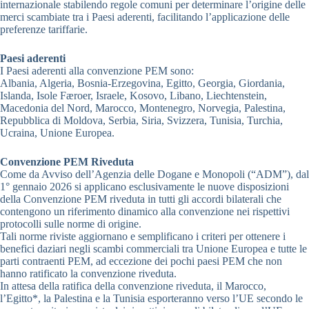
internazionale stabilendo regole comuni per determinare l’origine delle
merci scambiate tra i Paesi aderenti, facilitando l’applicazione delle
preferenze tariffarie.
Paesi aderenti
I Paesi aderenti alla convenzione PEM sono:
Albania, Algeria, Bosnia-Erzegovina, Egitto, Georgia, Giordania,
Islanda, Isole Færoer, Israele, Kosovo, Libano, Liechtenstein,
Macedonia del Nord, Marocco, Montenegro, Norvegia, Palestina,
Repubblica di Moldova, Serbia, Siria, Svizzera, Tunisia, Turchia,
Ucraina, Unione Europea.
Convenzione PEM Riveduta
Come da Avviso dell’Agenzia delle Dogane e Monopoli (“ADM”), dal
1° gennaio 2026 si applicano esclusivamente le nuove disposizioni
della Convenzione PEM riveduta in tutti gli accordi bilaterali che
contengono un riferimento dinamico alla convenzione nei rispettivi
protocolli sulle norme di origine.
Tali norme riviste aggiornano e semplificano i criteri per ottenere i
benefici daziari negli scambi commerciali tra Unione Europea e tutte le
parti contraenti PEM, ad eccezione dei pochi paesi PEM che non
hanno ratificato la convenzione riveduta.
In attesa della ratifica della convenzione riveduta, il Marocco,
l’Egitto*, la Palestina e la Tunisia esporteranno verso l’UE secondo le