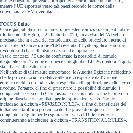
norme transitorie previste dai rispettivi accordi bilaterali con l’UE,
mentre l’UE esporterà verso tali paesi secondo le norme della
convenzione PEM riveduta.
FOCUS Egitto
Come già pubblicato in un nostro precedente articolo, con particolare
riferimento all’Egitto, il 25 febbraio 2026, un avviso dell’ADM ha
precisato che in attesa del completamento delle procedure interne di
ratifica della Convenzione PEM riveduta, l’Egitto applica le norme
rivedute sulla base di misure nazionali temporanee.
In tale contesto, l’Egitto ha confermato la possibilità di cumulo
diagonale con l’Unione europea e con gli Stati EFTA, qualora l’Egitto
sia il Paese di destinazione.
Nell’ambito di tali misure temporanee, le Autorità Egiziane richiedono
che le prove di origine relative alle merci esportate dall’Unione
europea rechino un’indicazione esplicita dell’applicazione delle norme
rivedute. Pertanto, al fine di preservare le possibilità di cumulo, i
competenti servizi della Commissione raccomandano che le prove di
origine rilasciate o compilate per le esportazioni verso l’Egitto
includano la dicitura «
REVISED RULES
», al fine di beneficiare del
trattamento tariffario preferenziale. Le prove di origine rilasciate o
compilate in Egitto per le esportazioni verso l’Unione europea
continueranno a includere la dicitura «TRANSITIONAL RULES».
Paesi che non hanno ratificato la Convenzione PEM riveduta