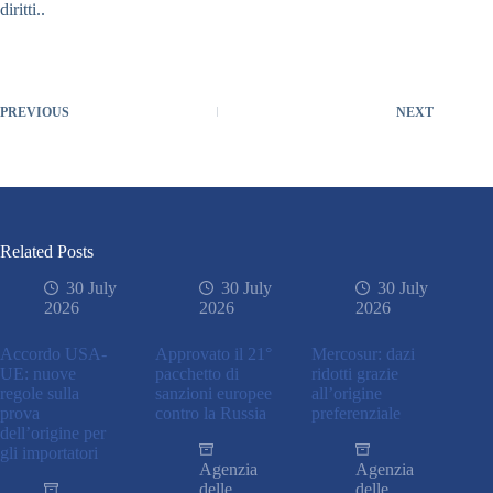
diritti..
PREVIOUS
NEXT
Related Posts
30 July
30 July
30 July
2026
2026
2026
Accordo USA-
Approvato il 21°
Mercosur: dazi
UE: nuove
pacchetto di
ridotti grazie
regole sulla
sanzioni europee
all’origine
prova
contro la Russia
preferenziale
dell’origine per
gli importatori
Agenzia
Agenzia
delle
delle