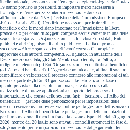
livello unionale, per contrastare l’emergenza epidemiologica da Covid-
19 hanno previsto la possibilità di importare merci necessarie a
fronteggiare l’emergenza sanitaria in esenzione dai dazi
all’importazione e dall’IVA (Decisione della Commissione Europea n.
491 del 3 aprile 2020). Condizione necessaria per fruire di tale
beneficio è che le merci siano importate per l’immissione in libera
pratica da o per conto di soggetti compresi esclusivamente in una delle
seguenti categorie: – Organizzazioni statali inclusi Enti statali, Enti
pubblici e altri Organismi di diritto pubblico; – Unità di pronto
soccorso; – Altre organizzazioni di beneficenza o filantropiche
approvate dalle autorità competenti. Al riguardo, in attuazione della
Decisione sopra citata, gli Stati Membri sono tenuti, tra l’altro, a
redigere un elenco degli Enti/Organizzazioni aventi titolo al beneficio
(cd. Albo dei beneficiari). L’Agenzia comunica che, al fine di snellire,
semplificare e velocizzare il processo connesso alle importazioni di tali
merci da parte degli Enti/Organizzazioni beneficiari, sulla base di
quanto previsto dalla disciplina unionale, si è dato corso alla
realizzazione di nuove applicazioni a supporto del processo di
importazione, che consta delle seguenti fasi: − iscrizione all’Albo dei
beneficiari; − gestione delle prenotazioni per le importazioni delle
merci in esenzione. I nuovi servizi online per la gestione dell’istanza di
iscrizione all’Albo dei beneficiari e per la gestione delle prenotazioni
per l’importazione di merci in franchigia sono disponibili dal 30 giugno
2020, mentre dal 20 luglio sono attivati i controlli automatici in fase di
sdoganamento per le importazioni in esenzione dal pagamento dei