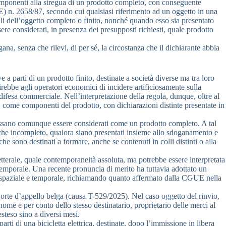
omponenti alla stregua di un prodotto completo, con conseguente
(CEE) n. 2658/87, secondo cui qualsiasi riferimento ad un oggetto in una
iali dell’oggetto completo o finito, nonché quando esso sia presentato
re considerati, in presenza dei presupposti richiesti, quale prodotto
na, senza che rilevi, di per sé, la circostanza che il dichiarante abbia
a parti di un prodotto finito, destinate a società diverse ma tra loro
rebbe agli operatori economici di incidere artificiosamente sulla
difesa commerciale. Nell’interpretazione della regola, dunque, oltre al
e, come componenti del prodotto, con dichiarazioni distinte presentate in
i possano comunque essere considerati come un prodotto completo. A tal
 anche incompleto, qualora siano presentati insieme allo sdoganamento e
e sono destinati a formare, anche se contenuti in colli distinti o alla
tterale, quale contemporaneità assoluta, ma potrebbe essere interpretata
emporale. Una recente pronuncia di merito ha tuttavia adottato un
ofilo spaziale e temporale, richiamando quanto affermato dalla CGUE nella
Corte d’appello belga (causa T-529/2025). Nel caso oggetto del rinvio,
n nome e per conto dello stesso destinatario, proprietario delle merci al
steso sino a diversi mesi.
arti di una bicicletta elettrica, destinate, dopo l’immissione in libera