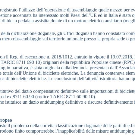
 registrato l’utilizzo dell’operazione di assemblaggio quale mezzo per e
estione accennata ha interessato molti Paesi dell’UE ed in Italia è stata 
i bici a pedalata assistita dotate di un motore elettrico ausiliario (megl
 della dichiarazione doganale, gli Uffici doganali hanno constatato come 
n mero riassemblaggio sul territorio unionale presso la propria sede o pre
con il Reg. di esecuzione n. 2018/1012, entrato in vigore il 19.07.2018,
e TARIC 8711 690 10) originari della repubblica Popolare cinese (RPC)
g in narrativa, è stata originata dalla denuncia presentata dall’Associ
 totale dell’Unione di biciclette elettriche. La denuncia conteneva elem
di biciclette elettriche. Le conclusioni dell’attività istruttoria hanno 
ivo del dazio compensativo definitivo sulle importazioni di biciclette a 
10 ed ex 8711 60 90 (codice TARIC 8711 60 90 10).
tituisce un dazio antidumping definitivo e riscuote definitivamente il d
europeo
to il problema della corretta classificazione doganale delle parti di e-bik
prodotto finito comporterebbe l’inapplicabilità delle misure antidumping e