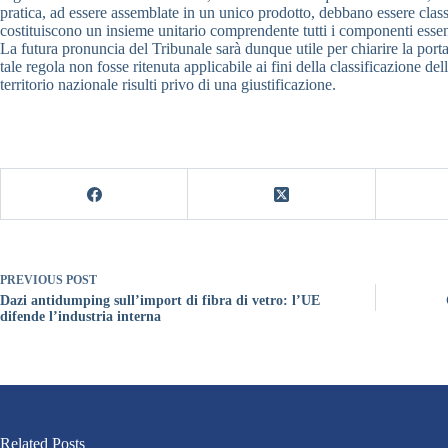
pratica, ad essere assemblate in un unico prodotto, debbano essere classi
costituiscono un insieme unitario comprendente tutti i componenti essen
La futura pronuncia del Tribunale sarà dunque utile per chiarire la por
tale regola non fosse ritenuta applicabile ai fini della classificazione 
territorio nazionale risulti privo di una giustificazione.
PREVIOUS
POST
Dazi antidumping sull’import di fibra di vetro: l’UE
difende l’industria interna
Related Posts