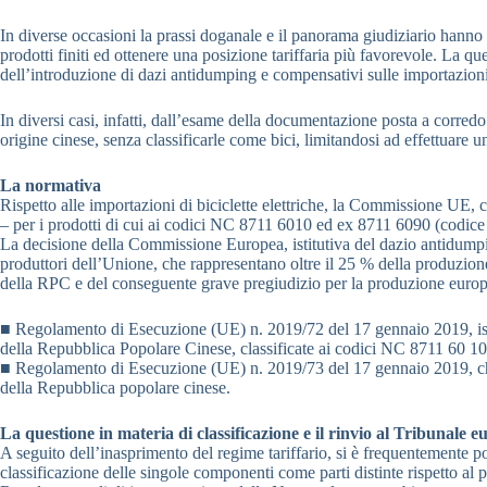
In diverse occasioni la prassi doganale e il panorama giudiziario hanno
prodotti finiti ed ottenere una posizione tariffaria più favorevole. La qu
dell’introduzione di dazi antidumping e compensativi sulle importazioni d
In diversi casi, infatti, dall’esame della documentazione posta a corredo
origine cinese, senza classificarle come bici, limitandosi ad effettuare u
La normativa
Rispetto alle importazioni di biciclette elettriche, la Commissione UE, 
– per i prodotti di cui ai codici NC 8711 6010 ed ex 8711 6090 (codic
La decisione della Commissione Europea, istitutiva del dazio antidumpin
produttori dell’Unione, che rappresentano oltre il 25 % della produzione
della RPC e del conseguente grave pregiudizio per la produzione europea 
■ Regolamento di Esecuzione (UE) n. 2019/72 del 17 gennaio 2019, istitut
della Repubblica Popolare Cinese, classificate ai codici NC 8711 60 
■ Regolamento di Esecuzione (UE) n. 2019/73 del 17 gennaio 2019, che is
della Repubblica popolare cinese.
La questione in materia di classificazione e il rinvio al Tribunale 
A seguito dell’inasprimento del regime tariffario, si è frequentemente pos
classificazione delle singole componenti come parti distinte rispetto al 