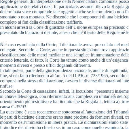
Regole generali di interpretazione della Nomenclatura combinata posson
applicazione dei relativi dazi. In particolare, assume rilievo la Regola 
determinata voce comprende tale oggetto anche se incompleto o non finito
smontato o non montato. Ne discende che i componenti di una bicicletta e
completo ai fini della classificazione tariffaria.
In alcuni arresti la Corte di giustizia dell’Unione europea ha precisato c
presentato dichiarazioni distinte, atteso che né il testo delle Regole né 
Nel caso esaminato dalla Corte, il dichiarante aveva presentato nel medes
collegate. Secondo la Corte, anche in questa situazione trova applicazi
classificazione delle merci mediante una semplice frammentazione delle d
criterio letterale, di fatto, la Corte ha tenuto conto anche di un’esigen
momenti diversi e presso uffici doganali differenti.
In tali ipotesi, parte della giurisprudenza nazionale, anche di legittim
fine, si era fatto riferimento all’art. 5 del D.P.R. n. 723/1965, secondo
compresi nella stessa dichiarazione, ovvero in diverse dichiarazioni inte
rinfusa.
Secondo la Corte di cassazione, infatti, la locuzione “presentati insiem
in chiave teleologica, con riferimento alla complessiva unitarietà del
orientamento più restrittivo e ha ritenuto che la Regola 2, lettera a), t
causa C-35/93.
La questione è stata recentemente sottoposta all’attenzione del Tribuna
le parti di biciclette elettriche erano state prodotte da fornitori diversi,
momento dell’immissione in libera pratica. Le dichiarazioni erano state 
Il giudice del rinvio ha chiesto se, in un caso come quello esaminato, la 