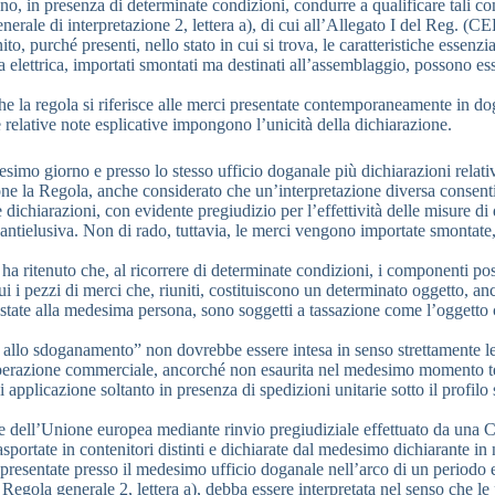
o, in presenza di determinate condizioni, condurre a qualificare tali c
generale di interpretazione 2, lettera a), di cui all’Allegato I del Reg. 
, purché presenti, nello stato in cui si trova, le caratteristiche essenz
lettrica, importati smontati ma destinati all’assemblaggio, possono esse
he la regola si riferisce alle merci presentate contemporaneamente in doga
le relative note esplicative impongono l’unicità della dichiarazione.
imo giorno e presso lo stesso ufficio doganale più dichiarazioni relative 
one la Regola, anche considerato che un’interpretazione diversa consenti
ichiarazioni, con evidente pregiudizio per l’effettività delle misure di 
za antielusiva. Non di rado, tuttavia, le merci vengono importate smontat
ità, ha ritenuto che, al ricorrere di determinate condizioni, i component
 cui i pezzi di merci che, riuniti, costituiscono un determinato oggetto,
state alla medesima persona, sono soggetti a tassazione come l’oggetto ch
e allo sdoganamento” non dovrebbe essere intesa in senso strettamente le
l’operazione commerciale, ancorché non esaurita nel medesimo momento t
rovi applicazione soltanto in presenza di spedizioni unitarie sotto il pr
le dell’Unione europea mediante rinvio pregiudiziale effettuato da una 
 trasportate in contenitori distinti e dichiarate dal medesimo dichiarante i
presentate presso il medesimo ufficio doganale nell’arco di un periodo e
Regola generale 2, lettera a), debba essere interpretata nel senso che le p