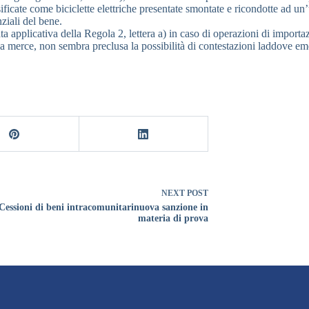
ficate come biciclette elettriche presentate smontate e ricondotte ad un’u
ziali del bene.
tata applicativa della Regola 2, lettera a) in caso di operazioni di imp
della merce, non sembra preclusa la possibilità di contestazioni laddove 
NEXT
POST
Cessioni di beni intracomunitarinuova sanzione in
materia di prova