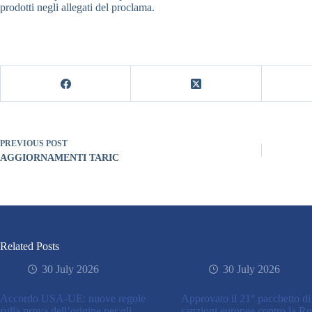
prodotti negli allegati del proclama.
PREVIOUS
POST
AGGIORNAMENTI TARIC
Related Posts
30 July 2026
30 July 2026
Accordo USA-UE: nuove regole
Approvato il 21° pacchetto di
sulla prova dell’origine per gli
sanzioni europee contro la Ru