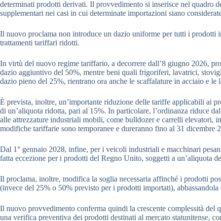
determinati prodotti derivati. Il provvedimento si inserisce nel quadro d
supplementari nei casi in cui determinate importazioni siano considerate 
Il nuovo proclama non introduce un dazio uniforme per tutti i prodotti in
trattamenti tariffari ridotti.
In virtù del nuovo regime tariffario, a decorrere dall’8 giugno 2026, prod
dazio aggiuntivo del 50%, mentre beni quali frigoriferi, lavatrici, stovigl
dazio pieno del 25%, rientrano ora anche le scaffalature in acciaio e le l
È prevista, inoltre, un’importante riduzione delle tariffe applicabili a
di un’aliquota ridotta, pari al 15%. In particolare, l’ordinanza riduce da
alle attrezzature industriali mobili, come bulldozer e carrelli elevatori
modifiche tariffarie sono temporanee e dureranno fino al 31 dicembre 
Dal 1° gennaio 2028, infine, per i veicoli industriali e macchinari pesa
fatta eccezione per i prodotti del Regno Unito, soggetti a un’aliquota de
Il proclama, inoltre, modifica la soglia necessaria affinché i prodotti p
(invece del 25% o 50% previsto per i prodotti importati), abbassandola
Il nuovo provvedimento conferma quindi la crescente complessità del quad
una verifica preventiva dei prodotti destinati al mercato statunitense, c