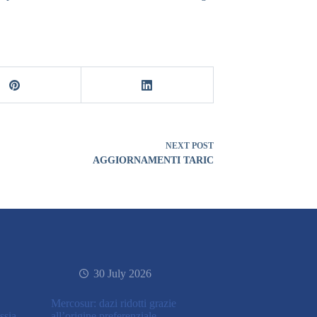
NEXT
POST
AGGIORNAMENTI TARIC
30 July 2026
Mercosur: dazi ridotti grazie
ssia
all’origine preferenziale