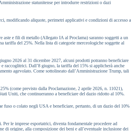
’Amministrazione statunitense per introdurre restrizioni o dazi
ci, modificando aliquote, perimetri applicativi e condizioni di accesso a
re aste e fili di metallo (Allegato IA al Proclama) saranno soggetti a un
 una tariffa del 25%. Nella lista di categorie merceologiche soggette al
’8 giugno 2026 al 31 dicembre 2027, alcuni prodotti potranno beneficiare
 e raccoglitrici. Dall’8 giugno, la tariffa del 15% si applicherà anche
trattamento agevolato. Come sottolineato dall’Amministrazione Trump, tali
del 25% (come previsto dalla Proclamazione, 2 aprile 2026, n. 11021),
 Stati Uniti, che continueranno a beneficiare del dazio ridotto al 10%.
rame fuso o colato negli USA e beneficiare, pertanto, di un dazio del 10%
i. Per le imprese esportatrici, diventa fondamentale procedere ad
one di origine, alla composizione dei beni e all’eventuale inclusione dei