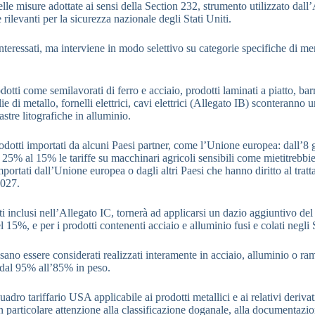
elle misure adottate ai sensi della Section 232, strumento utilizzato dall
rilevanti per la sicurezza nazionale degli Stati Uniti.
teressati, ma interviene in modo selettivo su categorie specifiche di mer
otti come semilavorati di ferro e acciaio, prodotti laminati a piatto, bar
ie di metallo, fornelli elettrici, cavi elettrici (Allegato IB) sconteranno
astre litografiche in alluminio.
i prodotti importati da alcuni Paesi partner, come l’Unione europea: dall
l 25% al 15% le tariffe su macchinari agricoli sensibili come mietitrebbie
, importati dall’Unione europea o dagli altri Paesi che hanno diritto al 
2027.
nti inclusi nell’Allegato IC, tornerà ad applicarsi un dazio aggiuntivo 
l 15%, e per i prodotti contenenti acciaio e alluminio fusi e colati negli
ossano essere considerati realizzati interamente in acciaio, alluminio o 
 dal 95% all’85% in peso.
ro tariffario USA applicabile ai prodotti metallici e ai relativi derivat
on particolare attenzione alla classificazione doganale, alla documentazi