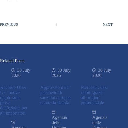
PREVIOUS
NEXT
Related Posts
30 July
30 July
30 July
2026
2026
2026
Accordo USA-
Approvato il 21°
Mercosur: dazi
UE: nuove
pacchetto di
ridotti grazie
regole sulla
sanzioni europee
all’origine
prova
contro la Russia
preferenziale
dell’origine per
gli importatori
Agenzia
Agenzia
delle
delle
Agenzia
Dogane
Dogane