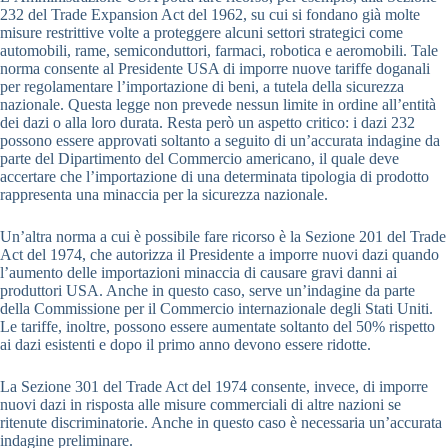
232 del Trade Expansion Act del 1962, su cui si fondano già molte
misure restrittive volte a proteggere alcuni settori strategici come
automobili, rame, semiconduttori, farmaci, robotica e aeromobili. Tale
norma consente al Presidente USA di imporre nuove tariffe doganali
per regolamentare l’importazione di beni, a tutela della sicurezza
nazionale. Questa legge non prevede nessun limite in ordine all’entità
dei dazi o alla loro durata. Resta però un aspetto critico: i dazi 232
possono essere approvati soltanto a seguito di un’accurata indagine da
parte del Dipartimento del Commercio americano, il quale deve
accertare che l’importazione di una determinata tipologia di prodotto
rappresenta una minaccia per la sicurezza nazionale.
Un’altra norma a cui è possibile fare ricorso è la Sezione 201 del Trade
Act del 1974, che autorizza il Presidente a imporre nuovi dazi quando
l’aumento delle importazioni minaccia di causare gravi danni ai
produttori USA. Anche in questo caso, serve un’indagine da parte
della Commissione per il Commercio internazionale degli Stati Uniti.
Le tariffe, inoltre, possono essere aumentate soltanto del 50% rispetto
ai dazi esistenti e dopo il primo anno devono essere ridotte.
La Sezione 301 del Trade Act del 1974 consente, invece, di imporre
nuovi dazi in risposta alle misure commerciali di altre nazioni se
ritenute discriminatorie. Anche in questo caso è necessaria un’accurata
indagine preliminare.