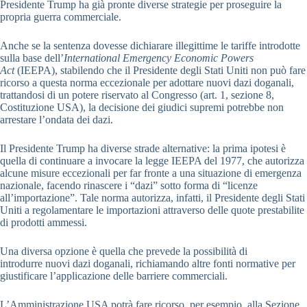
Presidente Trump ha già pronte diverse strategie per proseguire la
propria guerra commerciale.
Anche se la sentenza dovesse dichiarare illegittime le tariffe introdotte
sulla base dell’
International Emergency Economic Powers
Act
(IEEPA), stabilendo che il Presidente degli Stati Uniti non può fare
ricorso a questa norma eccezionale per adottare nuovi dazi doganali,
trattandosi di un potere riservato al Congresso (art. 1, sezione 8,
Costituzione USA), la decisione dei giudici supremi potrebbe non
arrestare l’ondata dei dazi.
Il Presidente Trump ha diverse strade alternative: la prima ipotesi è
quella di continuare a invocare la legge IEEPA del 1977, che autorizza
alcune misure eccezionali per far fronte a una situazione di emergenza
nazionale, facendo rinascere i “dazi” sotto forma di “licenze
all’importazione”. Tale norma autorizza, infatti, il Presidente degli Stati
Uniti a regolamentare le importazioni attraverso delle quote prestabilite
di prodotti ammessi.
Una diversa opzione è quella che prevede la possibilità di
introdurre nuovi dazi doganali, richiamando altre fonti normative per
giustificare l’applicazione delle barriere commerciali.
L’Amministrazione USA potrà fare ricorso, per esempio, alla Sezione