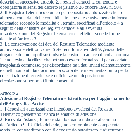
descritti al successivo articolo 2, i registri cartacei la cui tenuta è
obbligatoria ai sensi del decreto legislativo 26 ottobre 1995 n. 504.
2. Il Registro Telematico è unico per depositario autorizzato che lo
alimenta con i dati delle contabilità trasmessi esclusivamente in forma
telematica secondo le modalità e i termini specificati all’articolo 4 a
seguito della chiusura dei registri cartacei e all’avvenuta
inizializzazione del Registro Telematico da effettuarsi nelle forme
dettate all’articolo 3.
3. La conservazione dei dati del Registro Telematico mediante
archiviazione elettronica nel Sistema informativo dell’Agenzia delle
dogane e dei monopoli sostituisce la custodia cartacea di cui al comma
1 e non esime da rilievi che potranno essere formalizzati per accertate
irregolarità commesse, per discordanza tra i dati inviati telematicamente
e quelli risultanti dai documenti a scorta delle movimentazioni o per la
constatazione di eccedenze e deficienze nel deposito o nella
circolazione superiori ai limiti consentiti.
Articolo 2
Adesione al Registro Telematico e Istruttoria per l’aggiornamento
dell’Anagrafica Accise
1. I depositari autorizzati che intendono avvalersi del Registro
Telematico presentano istanza telematica di adesione.
2. Ricevuta l’istanza, fermo restando quanto indicato al comma 1
dell’articolo 9, l’Ufficio delle dogane territorialmente competente
avvia, in contraddittorio con il depositario autorizzato, un’istruttoria