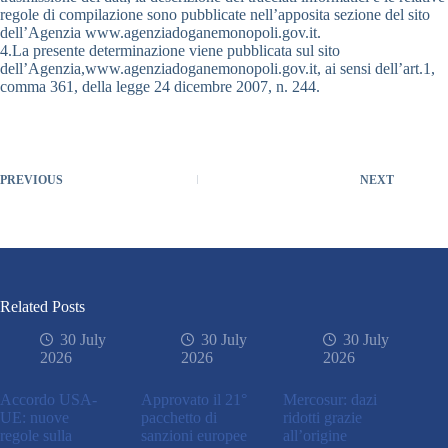
regole di compilazione sono pubblicate nell’apposita sezione del sito
dell’Agenzia www.agenziadoganemonopoli.gov.it.
4.La presente determinazione viene pubblicata sul sito
dell’Agenzia,www.agenziadoganemonopoli.gov.it, ai sensi dell’art.1,
comma 361, della legge 24 dicembre 2007, n. 244.
PREVIOUS
NEXT
Related Posts
30 July
30 July
30 July
2026
2026
2026
Accordo USA-
Approvato il 21°
Mercosur: dazi
UE: nuove
pacchetto di
ridotti grazie
regole sulla
sanzioni europee
all’origine