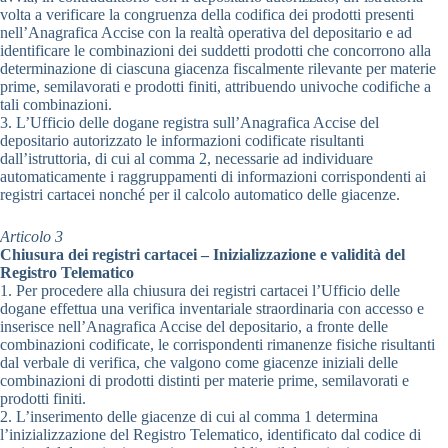
volta a verificare la congruenza della codifica dei prodotti presenti
nell’Anagrafica Accise con la realtà operativa del depositario e ad
identificare le combinazioni dei suddetti prodotti che concorrono alla
determinazione di ciascuna giacenza fiscalmente rilevante per materie
prime, semilavorati e prodotti finiti, attribuendo univoche codifiche a
tali combinazioni.
3. L’Ufficio delle dogane registra sull’Anagrafica Accise del
depositario autorizzato le informazioni codificate risultanti
dall’istruttoria, di cui al comma 2, necessarie ad individuare
automaticamente i raggruppamenti di informazioni corrispondenti ai
registri cartacei nonché per il calcolo automatico delle giacenze.
Articolo 3
Chiusura dei registri cartacei – Inizializzazione e validità del
Registro Telematico
1. Per procedere alla chiusura dei registri cartacei l’Ufficio delle
dogane effettua una verifica inventariale straordinaria con accesso e
inserisce nell’Anagrafica Accise del depositario, a fronte delle
combinazioni codificate, le corrispondenti rimanenze fisiche risultanti
dal verbale di verifica, che valgono come giacenze iniziali delle
combinazioni di prodotti distinti per materie prime, semilavorati e
prodotti finiti.
2. L’inserimento delle giacenze di cui al comma 1 determina
l’inizializzazione del Registro Telematico, identificato dal codice di