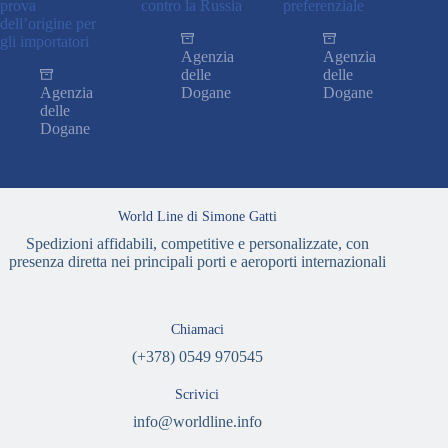
prova
contro la Russia
preferenziale
dell’origine per
gli importatori
Agenzia
Agenzia
delle
delle
Agenzia
Dogane
Dogane
delle
Dogane
World Line di Simone Gatti
Spedizioni affidabili, competitive e personalizzate, con
presenza diretta nei principali porti e aeroporti internazionali
Chiamaci
(+378) 0549 970545
Scrivici
info@worldline.info