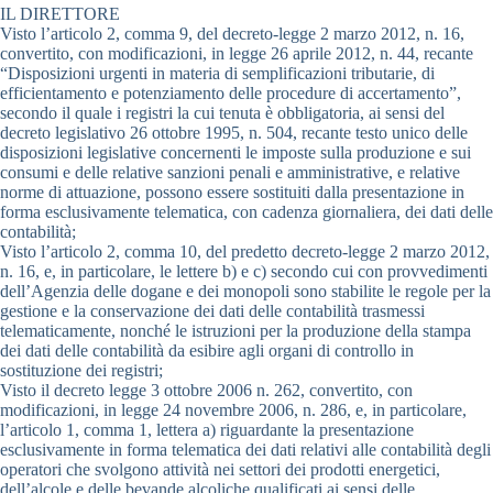
IL DIRETTORE
Visto l’articolo 2, comma 9, del decreto-legge 2 marzo 2012, n. 16,
convertito, con modificazioni, in legge 26 aprile 2012, n. 44, recante
“Disposizioni urgenti in materia di semplificazioni tributarie, di
efficientamento e potenziamento delle procedure di accertamento”,
secondo il quale i registri la cui tenuta è obbligatoria, ai sensi del
decreto legislativo 26 ottobre 1995, n. 504, recante testo unico delle
disposizioni legislative concernenti le imposte sulla produzione e sui
consumi e delle relative sanzioni penali e amministrative, e relative
norme di attuazione, possono essere sostituiti dalla presentazione in
forma esclusivamente telematica, con cadenza giornaliera, dei dati delle
contabilità;
Visto l’articolo 2, comma 10, del predetto decreto-legge 2 marzo 2012,
n. 16, e, in particolare, le lettere b) e c) secondo cui con provvedimenti
dell’Agenzia delle dogane e dei monopoli sono stabilite le regole per la
gestione e la conservazione dei dati delle contabilità trasmessi
telematicamente, nonché le istruzioni per la produzione della stampa
dei dati delle contabilità da esibire agli organi di controllo in
sostituzione dei registri;
Visto il decreto legge 3 ottobre 2006 n. 262, convertito, con
modificazioni, in legge 24 novembre 2006, n. 286, e, in particolare,
l’articolo 1, comma 1, lettera a) riguardante la presentazione
esclusivamente in forma telematica dei dati relativi alle contabilità degli
operatori che svolgono attività nei settori dei prodotti energetici,
dell’alcole e delle bevande alcoliche qualificati ai sensi delle