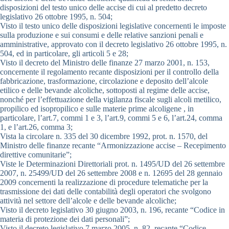
disposizioni del testo unico delle accise di cui al predetto decreto
legislativo 26 ottobre 1995, n. 504;
Visto il testo unico delle disposizioni legislative concernenti le imposte
sulla produzione e sui consumi e delle relative sanzioni penali e
amministrative, approvato con il decreto legislativo 26 ottobre 1995, n.
504, ed in particolare, gli articoli 5 e 28;
Visto il decreto del Ministro delle finanze 27 marzo 2001, n. 153,
concernente il regolamento recante disposizioni per il controllo della
fabbricazione, trasformazione, circolazione e deposito dell’alcole
etilico e delle bevande alcoliche, sottoposti al regime delle accise,
nonché per l’effettuazione della vigilanza fiscale sugli alcoli metilico,
propilico ed isopropilico e sulle materie prime alcoligene , in
particolare, l’art.7, commi 1 e 3, l’art.9, commi 5 e 6, l’art.24, comma
1, e l’art.26, comma 3;
Vista la circolare n. 335 del 30 dicembre 1992, prot. n. 1570, del
Ministro delle finanze recante “Armonizzazione accise – Recepimento
direttive comunitarie”;
Viste le Determinazioni Direttoriali prot. n. 1495/UD del 26 settembre
2007, n. 25499/UD del 26 settembre 2008 e n. 12695 del 28 gennaio
2009 concernenti la realizzazione di procedure telematiche per la
trasmissione dei dati delle contabilità degli operatori che svolgono
attività nel settore dell’alcole e delle bevande alcoliche;
Visto il decreto legislativo 30 giugno 2003, n. 196, recante “Codice in
materia di protezione dei dati personali”;
Visto il decreto legislativo 7 marzo 2005, n. 82, recante “Codice