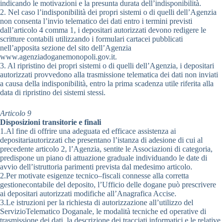
indicando le motivazioni e la presunta durata dell’indisponibilità.
2. Nel caso l’indisponibilità dei propri sistemi o di quelli dell’Agenzia
non consenta l’invio telematico dei dati entro i termini previsti
dall’articolo 4 comma 1, i depositari autorizzati devono redigere le
scritture contabili utilizzando i formulari cartacei pubblicati
nell’apposita sezione del sito dell’Agenzia
www.agenziadoganemonopoli.gov.it.
3. Al ripristino dei propri sistemi o di quelli dell’Agenzia, i depositari
autorizzati provvedono alla trasmissione telematica dei dati non inviati
a causa della indisponibilità, entro la prima scadenza utile riferita alla
data di ripristino dei sistemi stessi.
Articolo 9
Disposizioni transitorie e finali
1.Al fine di offrire una adeguata ed efficace assistenza ai
depositariautorizzati che presentano l’istanza di adesione di cui al
precedente articolo 2, l’Agenzia, sentite le Associazioni di categoria,
predispone un piano di attuazione graduale individuando le date di
avvio dell’istruttoria parimenti prevista dal medesimo articolo.
2.Per motivate esigenze tecnico–fiscali connesse alla corretta
gestionecontabile del deposito, l’Ufficio delle dogane può prescrivere
ai depositari autorizzati modifiche all’Anagrafica Accise.
3.Le istruzioni per la richiesta di autorizzazione all’utilizzo del
ServizioTelematico Doganale, le modalità tecniche ed operative di
trasmissione dei dati, la descrizione dei tracciati informatici e le relative