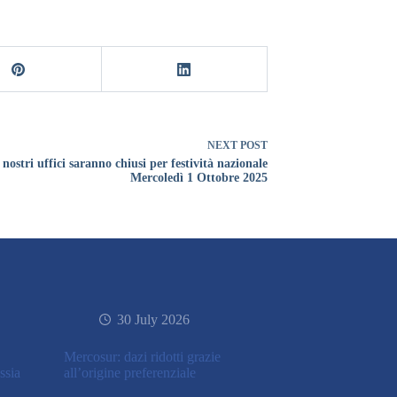
NEXT
POST
 nostri uffici saranno chiusi per festività nazionale
Mercoledì 1 Ottobre 2025
30 July 2026
Mercosur: dazi ridotti grazie
ssia
all’origine preferenziale