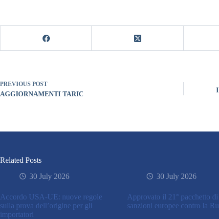
PREVIOUS
POST
I
AGGIORNAMENTI TARIC
Related Posts
30 July 2026
30 July 2026
Accordo USA-UE: nuove regole
Approvato il 21° pacchetto di
sulla prova dell’origine per gli
sanzioni europee contro la Ru
importatori