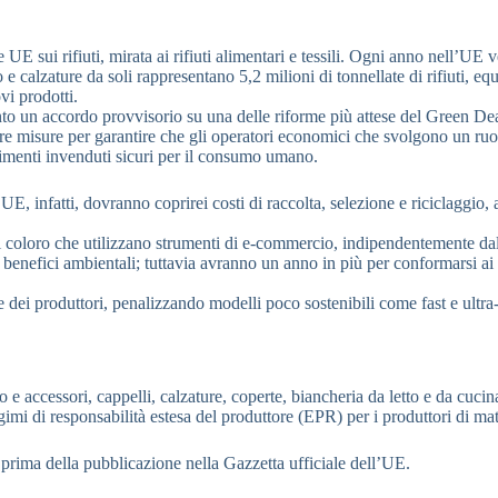
sui rifiuti, mirata ai rifiuti alimentari e tessili. Ogni anno nell’UE ve
o e calzature da soli rappresentano 5,2 milioni di tonnellate di rifiuti, e
ovi prodotti.
un accordo provvisorio su una delle riforme più attese del Green Deal: l
are misure per garantire che gli operatori economici che svolgono un ruo
alimenti invenduti sicuri per il consumo umano.
UE, infatti, dovranno coprirei costi di raccolta, selezione e riciclaggio, 
i coloro che utilizzano strumenti di e-commercio, indipendentemente dal f
benefici ambientali; tuttavia avranno un anno in più per conformarsi ai 
ei produttori, penalizzando modelli poco sostenibili come fast e ultra-
ccessori, cappelli, calzature, coperte, biancheria da letto e da cucina
gimi di responsabilità estesa del produttore (EPR) per i produttori di mat
 prima della pubblicazione nella Gazzetta ufficiale dell’UE.