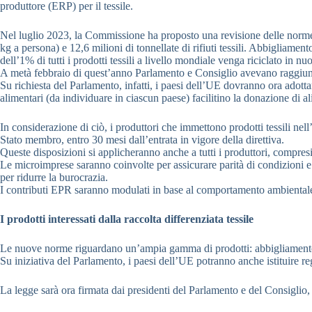
produttore (ERP) per il tessile.
Nel luglio 2023, la Commissione ha proposto una revisione delle norme UE 
kg a persona) e 12,6 milioni di tonnellate di rifiuti tessili. Abbigliament
dell’1% di tutti i prodotti tessili a livello mondiale venga riciclato in nu
A metà febbraio di quest’anno Parlamento e Consiglio avevano raggiunto 
Su richiesta del Parlamento, infatti, i paesi dell’UE dovranno ora adott
alimentari (da individuare in ciascun paese) facilitino la donazione di 
In considerazione di ciò, i produttori che immettono prodotti tessili nell’
Stato membro, entro 30 mesi dall’entrata in vigore della direttiva.
Queste disposizioni si applicheranno anche a tutti i produttori, compres
Le microimprese saranno coinvolte per assicurare parità di condizioni e 
per ridurre la burocrazia.
I contributi EPR saranno modulati in base al comportamento ambientale d
I prodotti interessati dalla raccolta differenziata tessile
Le nuove norme riguardano un’ampia gamma di prodotti: abbigliamento e a
Su iniziativa del Parlamento, i paesi dell’UE potranno anche istituire re
La legge sarà ora firmata dai presidenti del Parlamento e del Consiglio,