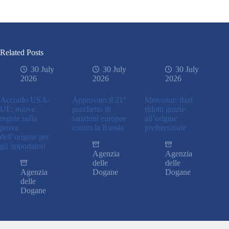
Related Posts
30 July
30 July
30 July
2026
2026
2026
Accordo USA-
Approvato il 21°
Mercosur: dazi
UE: nuove
pacchetto di
ridotti grazie
regole sulla
sanzioni europee
all’origine
prova
contro la Russia
preferenziale
dell’origine per
gli importatori
Agenzia
Agenzia
delle
delle
Agenzia
Dogane
Dogane
delle
Dogane