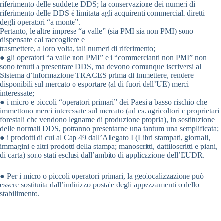
riferimento delle suddette DDS; la conservazione dei numeri di
riferimento delle DDS è limitata agli acquirenti commerciali diretti
degli operatori “a monte”.
Pertanto, le altre imprese “a valle” (sia PMI sia non PMI) sono
dispensate dal raccogliere e
trasmettere, a loro volta, tali numeri di riferimento;
● gli operatori “a valle non PMI” e i “commercianti non PMI” non
sono tenuti a presentare DDS, ma devono comunque iscriversi al
Sistema d’informazione TRACES prima di immettere, rendere
disponibili sul mercato o esportare (al di fuori dell’UE) merci
interessate;
● i micro e piccoli “operatori primari” dei Paesi a basso rischio che
immettono merci interessate sul mercato (ad es. agricoltori e proprietari
forestali che vendono legname di produzione propria), in sostituzione
delle normali DDS, potranno presentarne una tantum una semplificata;
● i prodotti di cui al Cap 49 dall’Allegato I (Libri stampati, giornali,
immagini e altri prodotti della stampa; manoscritti, dattiloscritti e piani,
di carta) sono stati esclusi dall’ambito di applicazione dell’EUDR.
● Per i micro o piccoli operatori primari, la geolocalizzazione può
essere sostituita dall’indirizzo postale degli appezzamenti o dello
stabilimento.