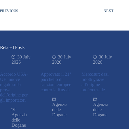
PREVIOUS
NEXT
Related Posts
30 July
30 July
30 July
2026
2026
2026
Accordo USA-
Approvato il 21°
Mercosur: dazi
UE: nuove
pacchetto di
ridotti grazie
regole sulla
sanzioni europee
all’origine
prova
contro la Russia
preferenziale
dell’origine per
gli importatori
Agenzia
Agenzia
delle
delle
Agenzia
Dogane
Dogane
delle
Dogane