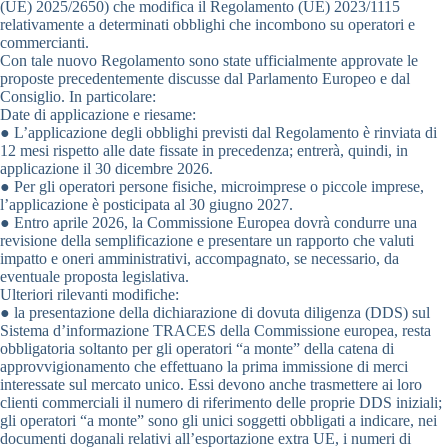
(UE) 2025/2650) che modifica il Regolamento (UE) 2023/1115
relativamente a determinati obblighi che incombono su operatori e
commercianti.
Con tale nuovo Regolamento sono state ufficialmente approvate le
proposte precedentemente discusse dal Parlamento Europeo e dal
Consiglio. In particolare:
Date di applicazione e riesame:
● L’applicazione degli obblighi previsti dal Regolamento è rinviata di
12 mesi rispetto alle date fissate in precedenza; entrerà, quindi, in
applicazione il 30 dicembre 2026.
● Per gli operatori persone fisiche, microimprese o piccole imprese,
l’applicazione è posticipata al 30 giugno 2027.
● Entro aprile 2026, la Commissione Europea dovrà condurre una
revisione della semplificazione e presentare un rapporto che valuti
impatto e oneri amministrativi, accompagnato, se necessario, da
eventuale proposta legislativa.
Ulteriori rilevanti modifiche:
● la presentazione della dichiarazione di dovuta diligenza (DDS) sul
Sistema d’informazione TRACES della Commissione europea, resta
obbligatoria soltanto per gli operatori “a monte” della catena di
approvvigionamento che effettuano la prima immissione di merci
interessate sul mercato unico. Essi devono anche trasmettere ai loro
clienti commerciali il numero di riferimento delle proprie DDS iniziali;
gli operatori “a monte” sono gli unici soggetti obbligati a indicare, nei
documenti doganali relativi all’esportazione extra UE, i numeri di