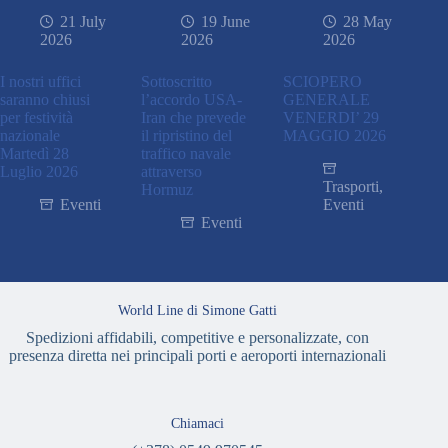
21 July
19 June
28 May
2026
2026
2026
I nostri uffici
Sottoscritto
SCIOPERO
saranno chiusi
l’accordo USA-
GENERALE
per festività
Iran che prevede
VENERDI’ 29
nazionale
il ripristino del
MAGGIO 2026
Martedì 28
traffico navale
Luglio 2026
attraverso
Trasporti
,
Hormuz
Eventi
Eventi
Eventi
World Line di Simone Gatti
Spedizioni affidabili, competitive e personalizzate, con
presenza diretta nei principali porti e aeroporti internazionali
Chiamaci