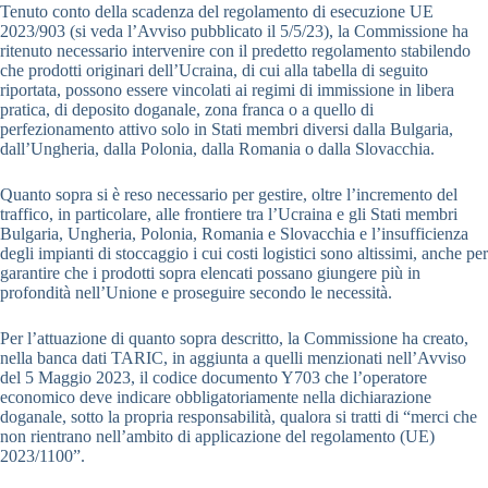
Tenuto conto della scadenza del regolamento di esecuzione UE
2023/903 (si veda l’Avviso pubblicato il 5/5/23), la Commissione ha
ritenuto necessario intervenire con il predetto regolamento stabilendo
che prodotti originari dell’Ucraina, di cui alla tabella di seguito
riportata, possono essere vincolati ai regimi di immissione in libera
pratica, di deposito doganale, zona franca o a quello di
perfezionamento attivo solo in Stati membri diversi dalla Bulgaria,
dall’Ungheria, dalla Polonia, dalla Romania o dalla Slovacchia.
Quanto sopra si è reso necessario per gestire, oltre l’incremento del
traffico, in particolare, alle frontiere tra l’Ucraina e gli Stati membri
Bulgaria, Ungheria, Polonia, Romania e Slovacchia e l’insufficienza
degli impianti di stoccaggio i cui costi logistici sono altissimi, anche per
garantire che i prodotti sopra elencati possano giungere più in
profondità nell’Unione e proseguire secondo le necessità.
Per l’attuazione di quanto sopra descritto, la Commissione ha creato,
nella banca dati TARIC, in aggiunta a quelli menzionati nell’Avviso
del 5 Maggio 2023, il codice documento Y703 che l’operatore
economico deve indicare obbligatoriamente nella dichiarazione
doganale, sotto la propria responsabilità, qualora si tratti di “merci che
non rientrano nell’ambito di applicazione del regolamento (UE)
2023/1100”.