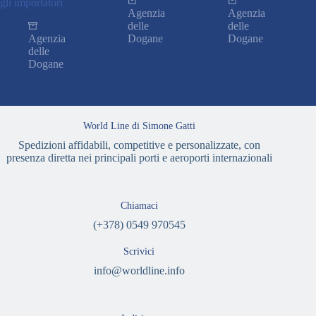
gli importatori
Agenzia
Agenzia
delle
delle
Agenzia
Dogane
Dogane
delle
Dogane
World Line di Simone Gatti
Spedizioni affidabili, competitive e personalizzate, con
presenza diretta nei principali porti e aeroporti internazionali
Chiamaci
(+378) 0549 970545
Scrivici
info@worldline.info