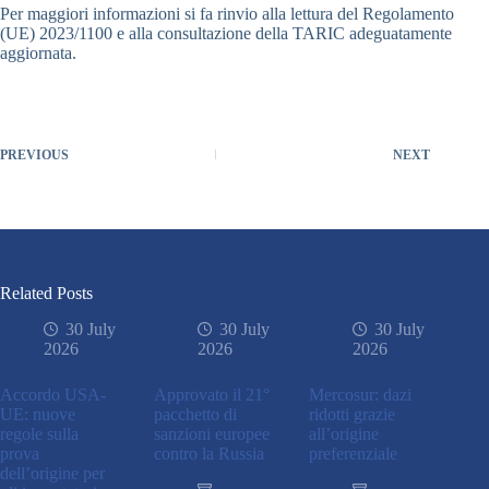
Per maggiori informazioni si fa rinvio alla lettura del Regolamento
(UE) 2023/1100 e alla consultazione della TARIC adeguatamente
aggiornata.
PREVIOUS
NEXT
Related Posts
30 July
30 July
30 July
2026
2026
2026
Accordo USA-
Approvato il 21°
Mercosur: dazi
UE: nuove
pacchetto di
ridotti grazie
regole sulla
sanzioni europee
all’origine
prova
contro la Russia
preferenziale
dell’origine per