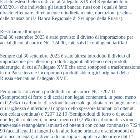
È stato esteso l’elenco di cui all’allegato XIX del Regolamento n.
833/2014 che individua gli istituti bancari russi con i quali è fatto
divieto effettuare, direttamente o indirettamente, operazioni (esclusa
dalle transazioni la Banca Regionale di Sviluppo della Russia).
Restrizioni all’import.
Dal 30 settembre 2023 è stato previsto il divieto di importazione per
acciai di cui al codice NC 724 90, fatti salvi i contingenti tariffari.
Sempre dal 30 settembre 2023 è stato altresì introdotto il divieto di
importazione per ulteriori prodotti aggiunti all’elenco dei prodotti
siderurgici di cui all’allegato XVII che sono sottoposti a trasformazione
in un Paese terzo e incorporano prodotti siderurgici originari della
Russia elencati nell’allegato XVII.
Per quanto concerne i prodotti di cui al codice NC 7207 11
(Semiprodotti di ferro o di acciai non legati contenenti, in peso, meno
di 0,25% di carbonio, di sezione trasversale quadrata o rettangolare e la
cui larghezza è inferiore al doppio dello spessore laminati od ottenuti
con colata continua) o 7207 12 10 (Semiprodotti di ferro o di acciai
non legati contenenti, in peso, meno di 0,25% di carbonio di sezione
trasversale rettangolare laminati od ottenuti con colata continua) o 7224
90 (acciai legati in lingotti o in altre forme primarie e semiprodotti di
altri acciai legati), il divieto di cui sopra si applica a decorrere dal 1º