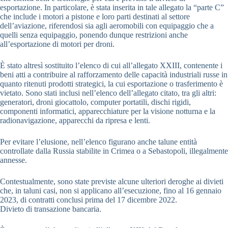
esportazione. In particolare, è stata inserita in tale allegato la “parte C”
che include i motori a pistone e loro parti destinati al settore
dell’aviazione, riferendosi sia agli aeromobili con equipaggio che a
quelli senza equipaggio, ponendo dunque restrizioni anche
all’esportazione di motori per droni.
È stato altresì sostituito l’elenco di cui all’allegato XXIII, contenente i
beni atti a contribuire al rafforzamento delle capacità industriali russe in
quanto ritenuti prodotti strategici, la cui esportazione o trasferimento è
vietato. Sono stati inclusi nell’elenco dell’allegato citato, tra gli altri:
generatori, droni giocattolo, computer portatili, dischi rigidi,
componenti informatici, apparecchiature per la visione notturna e la
radionavigazione, apparecchi da ripresa e lenti.
Per evitare l’elusione, nell’elenco figurano anche talune entità
controllate dalla Russia stabilite in Crimea o a Sebastopoli, illegalmente
annesse.
Contestualmente, sono state previste alcune ulteriori deroghe ai divieti
che, in taluni casi, non si applicano all’esecuzione, fino al 16 gennaio
2023, di contratti conclusi prima del 17 dicembre 2022.
Divieto di transazione bancaria.