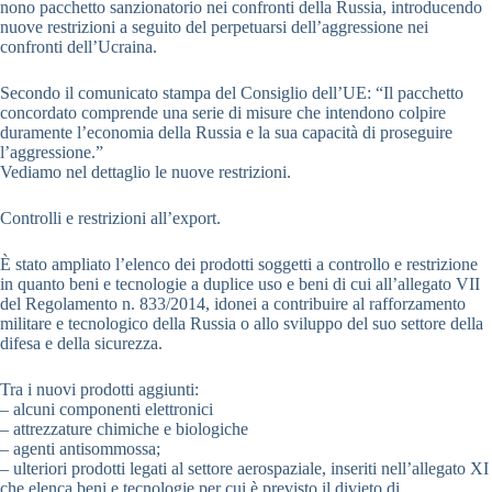
nono pacchetto sanzionatorio nei confronti della Russia, introducendo
nuove restrizioni a seguito del perpetuarsi dell’aggressione nei
confronti dell’Ucraina.
Secondo il comunicato stampa del Consiglio dell’UE: “Il pacchetto
concordato comprende una serie di misure che intendono colpire
duramente l’economia della Russia e la sua capacità di proseguire
l’aggressione.”
Vediamo nel dettaglio le nuove restrizioni.
Controlli e restrizioni all’export.
È stato ampliato l’elenco dei prodotti soggetti a controllo e restrizione
in quanto beni e tecnologie a duplice uso e beni di cui all’allegato VII
del Regolamento n. 833/2014, idonei a contribuire al rafforzamento
militare e tecnologico della Russia o allo sviluppo del suo settore della
difesa e della sicurezza.
Tra i nuovi prodotti aggiunti:
– alcuni componenti elettronici
– attrezzature chimiche e biologiche
– agenti antisommossa;
– ulteriori prodotti legati al settore aerospaziale, inseriti nell’allegato XI
che elenca beni e tecnologie per cui è previsto il divieto di