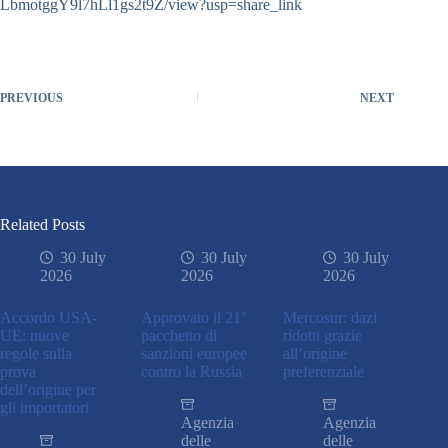
LbmotggY9l7hLl1gs2t9Z/view?usp=share_link
PREVIOUS
NEXT
Related Posts
30 July
30 July
30 July
2026
2026
2026
Accordo USA-
Approvato il 21°
Mercosur: dazi
UE: nuove
pacchetto di
ridotti grazie
regole sulla
sanzioni europee
all’origine
prova
contro la Russia
preferenziale
dell’origine per
gli importatori
Agenzia
Agenzia
delle
delle