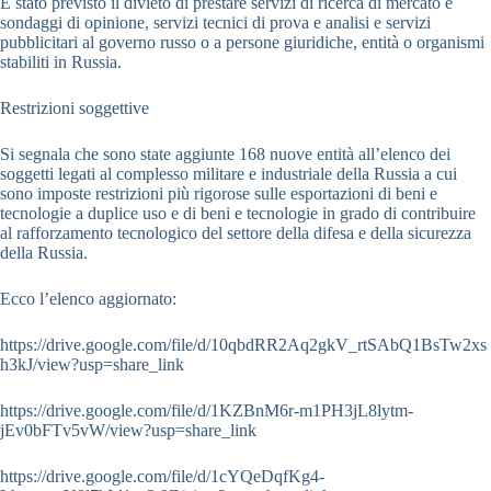
È stato previsto il divieto di prestare servizi di ricerca di mercato e
sondaggi di opinione, servizi tecnici di prova e analisi e servizi
pubblicitari al governo russo o a persone giuridiche, entità o organismi
stabiliti in Russia.
Restrizioni soggettive
Si segnala che sono state aggiunte 168 nuove entità all’elenco dei
soggetti legati al complesso militare e industriale della Russia a cui
sono imposte restrizioni più rigorose sulle esportazioni di beni e
tecnologie a duplice uso e di beni e tecnologie in grado di contribuire
al rafforzamento tecnologico del settore della difesa e della sicurezza
della Russia.
Ecco l’elenco aggiornato:
https://drive.google.com/file/d/10qbdRR2Aq2gkV_rtSAbQ1BsTw2xs
h3kJ/view?usp=share_link
https://drive.google.com/file/d/1KZBnM6r-m1PH3jL8lytm-
jEv0bFTv5vW/view?usp=share_link
https://drive.google.com/file/d/1cYQeDqfKg4-