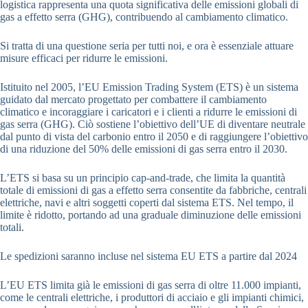
logistica rappresenta una quota significativa delle emissioni globali di
gas a effetto serra (GHG), contribuendo al cambiamento climatico.
Si tratta di una questione seria per tutti noi, e ora è essenziale attuare
misure efficaci per ridurre le emissioni.
Istituito nel 2005, l’EU Emission Trading System (ETS) è un sistema
guidato dal mercato progettato per combattere il cambiamento
climatico e incoraggiare i caricatori e i clienti a ridurre le emissioni di
gas serra (GHG). Ciò sostiene l’obiettivo dell’UE di diventare neutrale
dal punto di vista del carbonio entro il 2050 e di raggiungere l’obiettivo
di una riduzione del 50% delle emissioni di gas serra entro il 2030.
L’ETS si basa su un principio cap-and-trade, che limita la quantità
totale di emissioni di gas a effetto serra consentite da fabbriche, centrali
elettriche, navi e altri soggetti coperti dal sistema ETS. Nel tempo, il
limite è ridotto, portando ad una graduale diminuzione delle emissioni
totali.
Le spedizioni saranno incluse nel sistema EU ETS a partire dal 2024
L’EU ETS limita già le emissioni di gas serra di oltre 11.000 impianti,
come le centrali elettriche, i produttori di acciaio e gli impianti chimici,