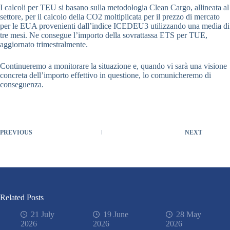
I calcoli per TEU si basano sulla metodologia Clean Cargo, allineata al
settore, per il calcolo della CO2 moltiplicata per il prezzo di mercato
per le EUA provenienti dall’indice ICEDEU3 utilizzando una media di
tre mesi. Ne consegue l’importo della sovrattassa ETS per TUE,
aggiornato trimestralmente.
Continueremo a monitorare la situazione e, quando vi sarà una visione
concreta dell’importo effettivo in questione, lo comunicheremo di
conseguenza.
PREVIOUS
NEXT
Related Posts
21 July
19 June
28 May
2026
2026
2026