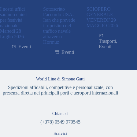
I nostri uffici
Sottoscritto
SCIOPERO
saranno chiusi
l’accordo USA-
GENERALE
per festività
Iran che prevede
VENERDI’ 29
nazionale
il ripristino del
MAGGIO 2026
Martedì 28
traffico navale
Luglio 2026
attraverso
Trasporti
,
Hormuz
Eventi
Eventi
Eventi
World Line di Simone Gatti
Spedizioni affidabili, competitive e personalizzate, con
presenza diretta nei principali porti e aeroporti internazionali
Chiamaci
(+378) 0549 970545
Scrivici