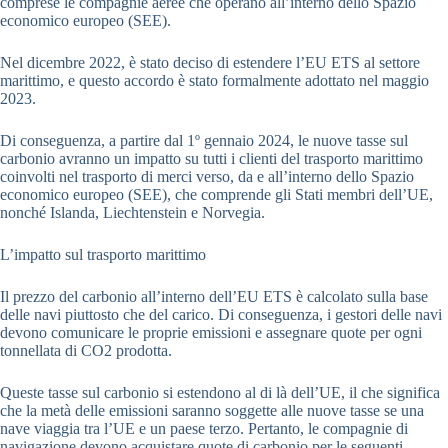
comprese le compagnie aeree che operano all’interno dello Spazio
economico europeo (SEE).
Nel dicembre 2022, è stato deciso di estendere l’EU ETS al settore
marittimo, e questo accordo è stato formalmente adottato nel maggio
2023.
Di conseguenza, a partire dal 1º gennaio 2024, le nuove tasse sul
carbonio avranno un impatto su tutti i clienti del trasporto marittimo
coinvolti nel trasporto di merci verso, da e all’interno dello Spazio
economico europeo (SEE), che comprende gli Stati membri dell’UE,
nonché Islanda, Liechtenstein e Norvegia.
L’impatto sul trasporto marittimo
Il prezzo del carbonio all’interno dell’EU ETS è calcolato sulla base
delle navi piuttosto che del carico. Di conseguenza, i gestori delle navi
devono comunicare le proprie emissioni e assegnare quote per ogni
tonnellata di CO2 prodotta.
Queste tasse sul carbonio si estendono al di là dell’UE, il che significa
che la metà delle emissioni saranno soggette alle nuove tasse se una
nave viaggia tra l’UE e un paese terzo. Pertanto, le compagnie di
navigazione devono acquistare quote di carbonio per le seguenti