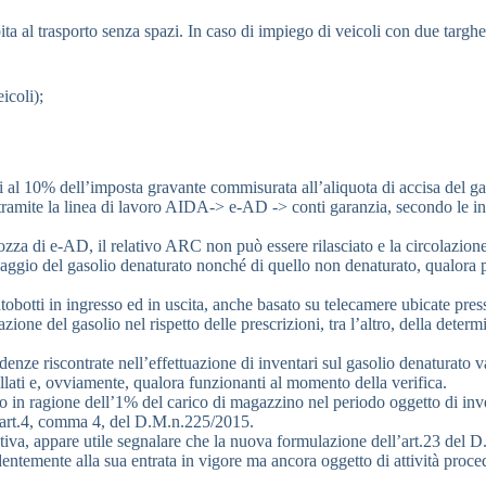
ita al trasporto senza spazi. In caso di impiego di veicoli con due targhe
icoli);
ari al 10% dell’imposta gravante commisurata all’aliquota di accisa del
o tramite la linea di lavoro AIDA-> e-AD -> conti garanzia, secondo le
bozza di e-AD, il relativo ARC non può essere rilasciato e la circolazio
toccaggio del gasolio denaturato nonché di quello non denaturato, qualora p
autobotti in ingresso ed in uscita, anche basato su telecamere ubicate pres
azione del gasolio nel rispetto delle prescrizioni, tra l’altro, della det
edenze riscontrate nell’effettuazione di inventari sul gasolio denaturato 
tallati e, ovviamente, qualora funzionanti al momento della verifica.
to in ragione dell’1% del carico di magazzino nel periodo oggetto di inv
all’art.4, comma 4, del D.M.n.225/2015.
tiva, appare utile segnalare che la nuova formulazione dell’art.23 del D
cedentemente alla sua entrata in vigore ma ancora oggetto di attività pro