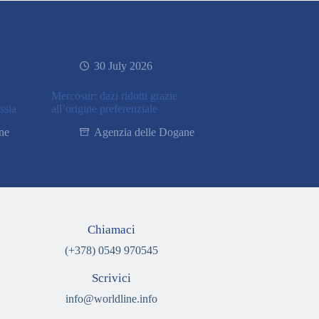
30 July 2026
Mercosur: dazi ridotti grazie
ssia
all’origine preferenziale
ne
Agenzia delle Dogane
Chiamaci
(+378) 0549 970545
Scrivici
info@worldline.info