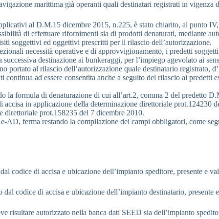
a navigazione marittima già operanti quali destinatari registrati in vigenz
applicativi al D.M.15 dicembre 2015, n.225, è stato chiarito, al punto IV, 
ibilità di effettuare rifornimenti sia di prodotti denaturati, mediante auto
ti soggettivi ed oggettivi prescritti per il rilascio dell’autorizzazione.
ionali necessità operative e di approvvigionamento, i predetti soggetti e
r la successiva destinazione ai bunkeraggi, per l’impiego agevolato ai sens
ortato al rilascio dell’autorizzazione quale destinatario registrato, d’i
ti continua ad essere consentita anche a seguito del rilascio ai predetti 
o la formula di denaturazione di cui all’art.2, comma 2 del predetto D.M
ccisa in applicazione della determinazione direttoriale prot.124230 del
one direttoriale prot.158235 del 7 dicembre 2010.
za di e-AD, ferma restando la compilazione dei campi obbligatori, come s
o dal codice di accisa e ubicazione dell’impianto speditore, presente e v
to dal codice di accisa e ubicazione dell’impianto destinatario, presente
e risultare autorizzato nella banca dati SEED sia dell’impianto speditor