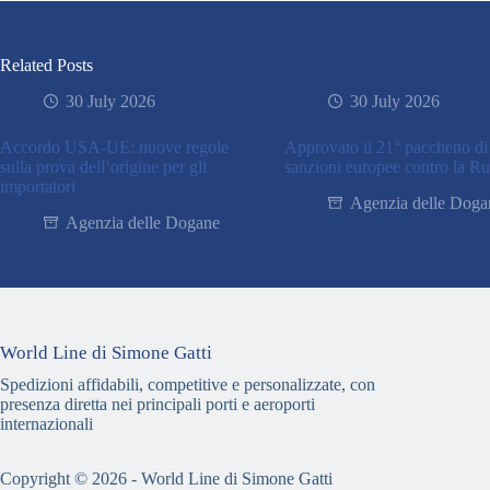
Related Posts
30 July 2026
30 July 2026
Accordo USA-UE: nuove regole
Approvato il 21° pacchetto di
sulla prova dell’origine per gli
sanzioni europee contro la Ru
importatori
Agenzia delle Doga
Agenzia delle Dogane
World Line di Simone Gatti
Spedizioni affidabili, competitive e personalizzate, con
presenza diretta nei principali porti e aeroporti
internazionali
Copyright © 2026 - World Line di Simone Gatti