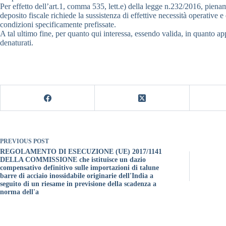
Per effetto dell’art.1, comma 535, lett.e) della legge n.232/2016, piename
deposito fiscale richiede la sussistenza di effettive necessità operative 
condizioni specificamente prefissate.
A tal ultimo fine, per quanto qui interessa, essendo valida, in quanto app
denaturati.
PREVIOUS
POST
REGOLAMENTO DI ESECUZIONE (UE) 2017/1141
DELLA COMMISSIONE che istituisce un dazio
compensativo definitivo sulle importazioni di talune
barre di acciaio inossidabile originarie dell'India a
seguito di un riesame in previsione della scadenza a
norma dell'a