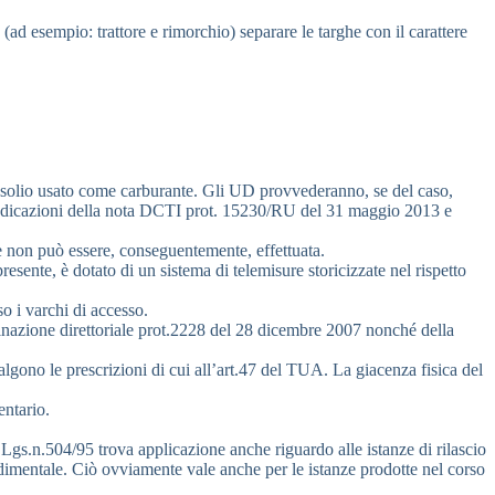
 (ad esempio: trattore e rimorchio) separare le targhe con il carattere
 gasolio usato come carburante. Gli UD provvederanno, se del caso,
 indicazioni della nota DCTI prot. 15230/RU del 31 maggio 2013 e
ne non può essere, conseguentemente, effettuata.
resente, è dotato di un sistema di telemisure storicizzate nel rispetto
so i varchi di accesso.
erminazione direttoriale prot.2228 del 28 dicembre 2007 nonché della
valgono le prescrizioni di cui all’art.47 del TUA. La giacenza fisica del
entario.
.Lgs.n.504/95 trova applicazione anche riguardo alle istanze di rilascio
cedimentale. Ciò ovviamente vale anche per le istanze prodotte nel corso