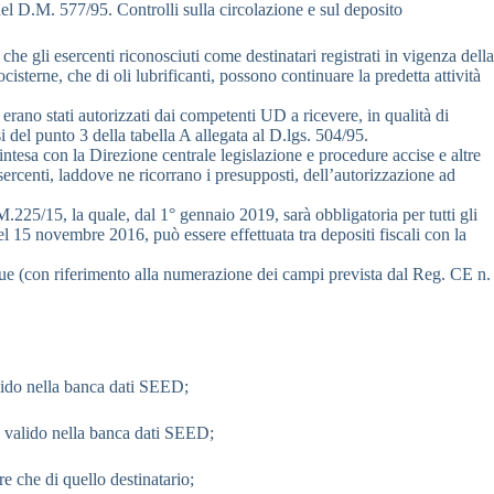
a del D.M. 577/95. Controlli sulla circolazione e sul deposito
che gli esercenti riconosciuti come destinatari registrati in vigenza della
cisterne, che di oli lubrificanti, possono continuare la predetta attività
rano stati autorizzati dai competenti UD a ricevere, in qualità di
i del punto 3 della tabella A allegata al D.lgs. 504/95.
ntesa con la Direzione centrale legislazione e procedure accise e altre
esercenti, laddove ne ricorrano i presupposti, dell’autorizzazione ad
.225/15, la quale, dal 1° gennaio 2019, sarà obbligatoria per tutti gli
 15 novembre 2016, può essere effettuata tra depositi fiscali con la
egue (con riferimento alla numerazione dei campi prevista dal Reg. CE n.
alido nella banca dati SEED;
 e valido nella banca dati SEED;
e che di quello destinatario;