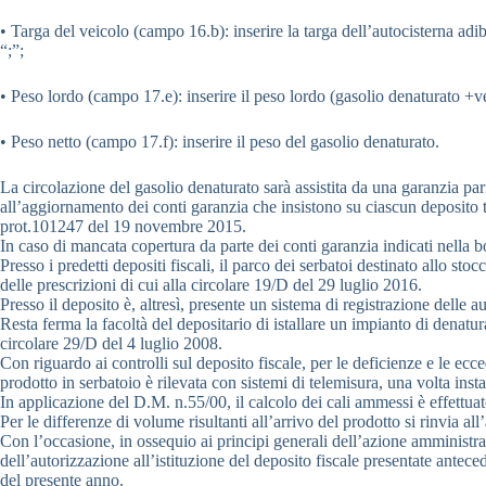
• Targa del veicolo (campo 16.b): inserire la targa dell’autocisterna adib
“;”;
• Peso lordo (campo 17.e): inserire il peso lordo (gasolio denaturato +ve
• Peso netto (campo 17.f): inserire il peso del gasolio denaturato.
La circolazione del gasolio denaturato sarà assistita da una garanzia p
all’aggiornamento dei conti garanzia che insistono su ciascun deposit
prot.101247 del 19 novembre 2015.
In caso di mancata copertura da parte dei conti garanzia indicati nella 
Presso i predetti depositi fiscali, il parco dei serbatoi destinato allo s
delle prescrizioni di cui alla circolare 19/D del 29 luglio 2016.
Presso il deposito è, altresì, presente un sistema di registrazione delle 
Resta ferma la facoltà del depositario di istallare un impianto di denatur
circolare 29/D del 4 luglio 2008.
Con riguardo ai controlli sul deposito fiscale, per le deficienze e le ecc
prodotto in serbatoio è rilevata con sistemi di telemisura, una volta ins
In applicazione del D.M. n.55/00, il calcolo dei cali ammessi è effettua
Per le differenze di volume risultanti all’arrivo del prodotto si rinvia 
Con l’occasione, in ossequio ai principi generali dell’azione amministra
dell’autorizzazione all’istituzione del deposito fiscale presentate ante
del presente anno.