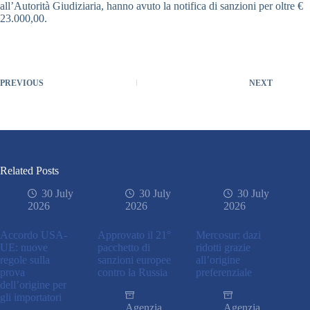
all’Autorità Giudiziaria, hanno avuto la notifica di sanzioni per oltre €
23.000,00.
PREVIOUS
NEXT
Related Posts
30 July
30 July
30 July
2026
2026
2026
Accordo USA-
Approvato il 21°
Mercosur: dazi
UE: nuove
pacchetto di
ridotti grazie
regole sulla
sanzioni europee
all’origine
prova
contro la Russia
preferenziale
dell’origine per
gli importatori
Agenzia
Agenzia