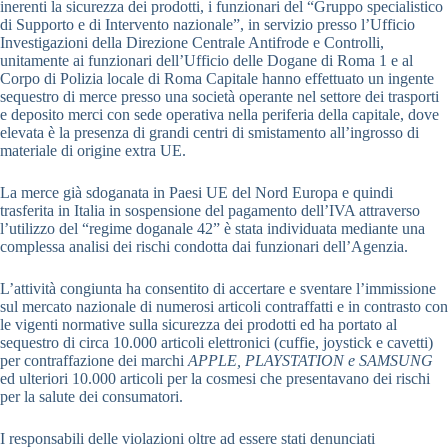
inerenti la sicurezza dei prodotti, i funzionari del “Gruppo specialistico
di Supporto e di Intervento nazionale”, in servizio presso l’Ufficio
Investigazioni della Direzione Centrale Antifrode e Controlli,
unitamente ai funzionari dell’Ufficio delle Dogane di Roma 1 e al
Corpo di Polizia locale di Roma Capitale hanno effettuato un ingente
sequestro di merce presso una società operante nel settore dei trasporti
e deposito merci con sede operativa nella periferia della capitale, dove
elevata è la presenza di grandi centri di smistamento all’ingrosso di
materiale di origine extra UE.
La merce già sdoganata in Paesi UE del Nord Europa e quindi
trasferita in Italia in sospensione del pagamento dell’IVA attraverso
l’utilizzo del “regime doganale 42” è stata individuata mediante una
complessa analisi dei rischi condotta dai funzionari dell’Agenzia.
L’attività congiunta ha consentito di accertare e sventare l’immissione
sul mercato nazionale di numerosi articoli contraffatti e in contrasto con
le vigenti normative sulla sicurezza dei prodotti ed ha portato al
sequestro di circa 10.000 articoli elettronici (cuffie, joystick e cavetti)
per contraffazione dei marchi
APPLE, PLAYSTATION e SAMSUNG
ed ulteriori 10.000 articoli per la cosmesi che presentavano dei rischi
per la salute dei consumatori.
I responsabili delle violazioni oltre ad essere stati denunciati