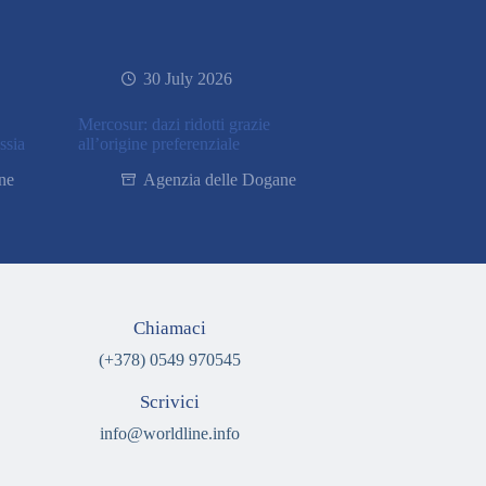
30 July 2026
Mercosur: dazi ridotti grazie
ssia
all’origine preferenziale
ne
Agenzia delle Dogane
Chiamaci
(+378) 0549 970545
Scrivici
info@worldline.info