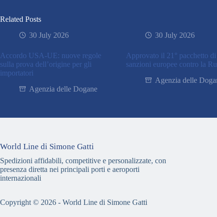
Related Posts
30 July 2026
30 July 2026
Accordo USA-UE: nuove regole
Approvato il 21° pacchetto di
sulla prova dell’origine per gli
sanzioni europee contro la Ru
importatori
Agenzia delle Doga
Agenzia delle Dogane
World Line di Simone Gatti
Spedizioni affidabili, competitive e personalizzate, con
presenza diretta nei principali porti e aeroporti
internazionali
Copyright © 2026 - World Line di Simone Gatti