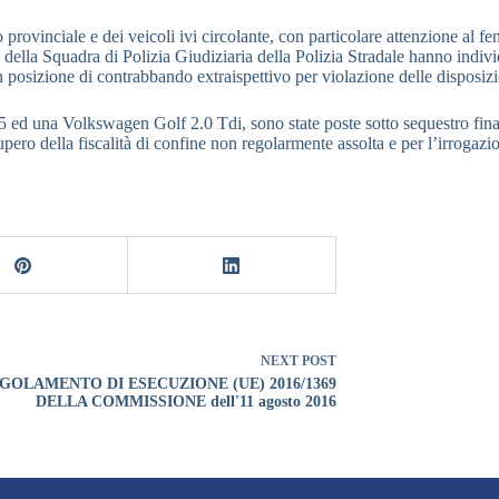
io provinciale e dei veicoli ivi circolante, con particolare attenzione al 
 della Squadra di Polizia Giudiziaria della Polizia Stradale hanno indivi
anto in posizione di contrabbando extraispettivo per violazione delle dis
5 ed una Volkswagen Golf 2.0 Tdi, sono state poste sotto sequestro final
upero della fiscalità di confine non regolarmente assolta e per l’irrogazi
NEXT
POST
GOLAMENTO DI ESECUZIONE (UE) 2016/1369
DELLA COMMISSIONE dell'11 agosto 2016