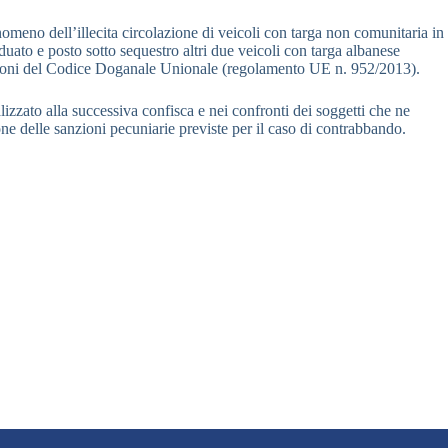
fenomeno dell’illecita circolazione di veicoli con targa non comunitaria in
duato e posto sotto sequestro altri due veicoli con targa albanese
posizioni del Codice Doganale Unionale (regolamento UE n. 952/2013).
izzato alla successiva confisca e nei confronti dei soggetti che ne
one delle sanzioni pecuniarie previste per il caso di contrabbando.