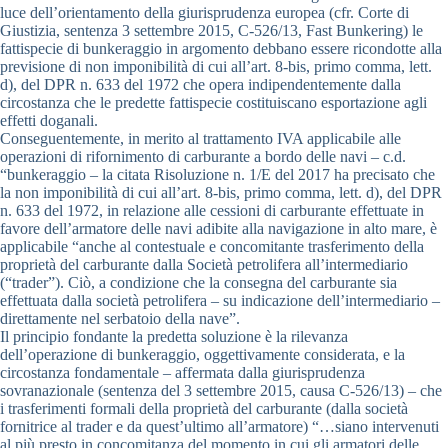
luce dell’orientamento della giurisprudenza europea (cfr. Corte di
Giustizia, sentenza 3 settembre 2015, C-526/13, Fast Bunkering) le
fattispecie di bunkeraggio in argomento debbano essere ricondotte alla
previsione di non imponibilità di cui all’art. 8-bis, primo comma, lett.
d), del DPR n. 633 del 1972 che opera indipendentemente dalla
circostanza che le predette fattispecie costituiscano esportazione agli
effetti doganali.
Conseguentemente, in merito al trattamento IVA applicabile alle
operazioni di rifornimento di carburante a bordo delle navi – c.d.
“bunkeraggio – la citata Risoluzione n. 1/E del 2017 ha precisato che
la non imponibilità di cui all’art. 8-bis, primo comma, lett. d), del DPR
n. 633 del 1972, in relazione alle cessioni di carburante effettuate in
favore dell’armatore delle navi adibite alla navigazione in alto mare, è
applicabile “anche al contestuale e concomitante trasferimento della
proprietà del carburante dalla Società petrolifera all’intermediario
(“trader”). Ciò, a condizione che la consegna del carburante sia
effettuata dalla società petrolifera – su indicazione dell’intermediario –
direttamente nel serbatoio della nave”.
Il principio fondante la predetta soluzione è la rilevanza
dell’operazione di bunkeraggio, oggettivamente considerata, e la
circostanza fondamentale – affermata dalla giurisprudenza
sovranazionale (sentenza del 3 settembre 2015, causa C-526/13) – che
i trasferimenti formali della proprietà del carburante (dalla società
fornitrice al trader e da quest’ultimo all’armatore) “…siano intervenuti
al più presto in concomitanza del momento in cui gli armatori delle