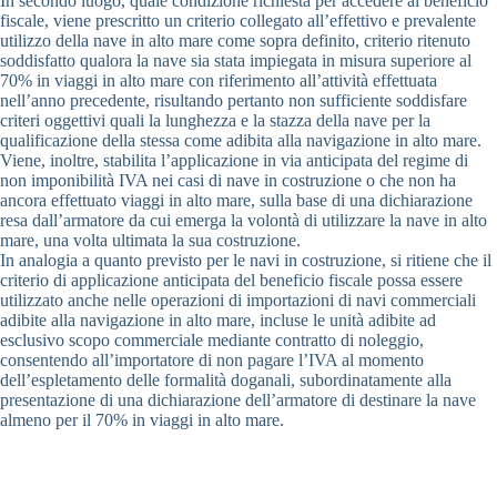
In secondo luogo, quale condizione richiesta per accedere al beneficio
fiscale, viene prescritto un criterio collegato all’effettivo e prevalente
utilizzo della nave in alto mare come sopra definito, criterio ritenuto
soddisfatto qualora la nave sia stata impiegata in misura superiore al
70% in viaggi in alto mare con riferimento all’attività effettuata
nell’anno precedente, risultando pertanto non sufficiente soddisfare
criteri oggettivi quali la lunghezza e la stazza della nave per la
qualificazione della stessa come adibita alla navigazione in alto mare.
Viene, inoltre, stabilita l’applicazione in via anticipata del regime di
non imponibilità IVA nei casi di nave in costruzione o che non ha
ancora effettuato viaggi in alto mare, sulla base di una dichiarazione
resa dall’armatore da cui emerga la volontà di utilizzare la nave in alto
mare, una volta ultimata la sua costruzione.
In analogia a quanto previsto per le navi in costruzione, si ritiene che il
criterio di applicazione anticipata del beneficio fiscale possa essere
utilizzato anche nelle operazioni di importazioni di navi commerciali
adibite alla navigazione in alto mare, incluse le unità adibite ad
esclusivo scopo commerciale mediante contratto di noleggio,
consentendo all’importatore di non pagare l’IVA al momento
dell’espletamento delle formalità doganali, subordinatamente alla
presentazione di una dichiarazione dell’armatore di destinare la nave
almeno per il 70% in viaggi in alto mare.