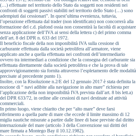
(…) effettuate nel territorio dello Stato da soggetti non residenti nei
confronti di soggetti passivi stabiliti nel territorio dello Stato (…) sono
adempiuti dai cessionari”. In quest’ultima evenienza, tuttavia,
l’operazione effettuata dal trader (non identificato) non concorrerà alla
formazione del c.d. plafond ossia non consentirà la facoltà di acquistare
senza applicazione dell’IVA ai sensi della lettera c) del primo comma
dell’art. 8 del DPR n. 633 del 1972.
Il beneficio fiscale della non imponibilità IVA sulla cessione di
carburante effettuata dalla società petrolifera all’armatore, viene
applicato anche a quella effettuata nei confronti dell’intermediario
ovvero tra intermediari a condizione che la consegna del carburante sia
effettuata direttamente dalla società petrolifera e che la prova di tale
approvvigionamento sia fornita attraverso l’espletamento delle modalità
precisate al precedente punto 1).
Inoltre, con la Risoluzione n.2/E del 12 gennaio 2017 è stata definita la
nozione di “ navi adibite alla navigazione in alto mare” richiesta per
l’applicazione della non imponibilità IVA prevista dall’art. 8 bis lett.a)
del DPR 633/72, in ordine alle cessioni di navi destinate ad attività
commerciali.
In primo luogo, viene chiarito che per “alto mare” deve farsi
riferimento a quella parte di mare che eccede il limite massimo di 12
miglia nautiche misurate a partire dalle linee di base previste dal diritto
internazionale del mare (articolo 3 della Convenzione sui diritti del
mare firmata a Montego Bay il 10.12.1982).