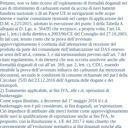
Pertanto, non va fatto ricorso all’espletamento di formalità doganali nei
casi di rifornimento di carburanti esenti da accisa di navi battenti
bandiera nazionale o di un Paese UE in navigazione nelle acque
interne e marine comunitarie rientranti nel campo di applicazione del
D.M. n.225/2015, adottato in esecuzione del punto 3 della Tabella A
allegata al D. Lgs. n. 504/95 che recepisce, a propria volta, l’art.14,
par.1, lett.c) della direttiva n.2003/96/CE del Consiglio del 27.10.2003.
In tali casi, tenuto conto che la prova dell’avvenuto
approvvigionamento è costituita dall’attestazione di ricezione del
prodotto da parte del comandante dell’imbarcazione sul DAS emesso
ai sensi dell’art.4, comma 3, e dal memorandum previsto dall’art. 7 del
citato regolamento, è da ritenersi che non occorra assolvere anche alle
formalità doganali di cui all’art. 269, par. 2, lett. c), CDU, essendo
ritraibile la prova dell’avvenuto imbarco dei carburanti dai menzionati
documenti, secondo le condizioni di consumo richiamate nel par.I della
Circolare 25/D del 23.12.2016 dell’Agenzia delle dogane e dei
monopoli.
2) Trattamento applicabile, ai fini IVA, alle c.d. operazioni di
bunkeraggio
Come sopra illustrato, a decorrere dal 1° maggio 2016 il c.d.
bunkeraggio non è più considerato, ai fini doganali, un’esportazione.
Ciò impedisce di attribuire alle merci fornite come approvvigionamento
delle navi la qualificazione di esportazione anche ai fini IVA. In
proposito, con la Risoluzione n. 1/E del 2017 è stato chiarito che
coerentemente all’evoluzione normativa ai fini doganali nonché alla