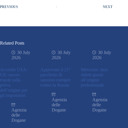
PREVIOUS
NEXT
Related Posts
30 July
30 July
30 July
2026
2026
2026
Accordo USA-
Approvato il 21°
Mercosur: dazi
UE: nuove
pacchetto di
ridotti grazie
regole sulla
sanzioni europee
all’origine
prova
contro la Russia
preferenziale
dell’origine per
gli importatori
Agenzia
Agenzia
delle
delle
Agenzia
Dogane
Dogane
delle
Dogane