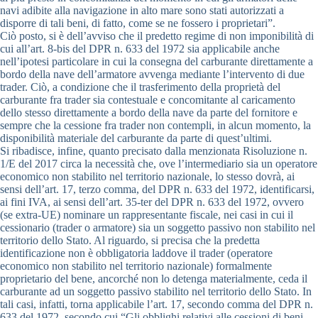
navi adibite alla navigazione in alto mare sono stati autorizzati a
disporre di tali beni, di fatto, come se ne fossero i proprietari”.
Ciò posto, si è dell’avviso che il predetto regime di non imponibilità di
cui all’art. 8-bis del DPR n. 633 del 1972 sia applicabile anche
nell’ipotesi particolare in cui la consegna del carburante direttamente a
bordo della nave dell’armatore avvenga mediante l’intervento di due
trader. Ciò, a condizione che il trasferimento della proprietà del
carburante fra trader sia contestuale e concomitante al caricamento
dello stesso direttamente a bordo della nave da parte del fornitore e
sempre che la cessione fra trader non contempli, in alcun momento, la
disponibilità materiale del carburante da parte di quest’ultimi.
Si ribadisce, infine, quanto precisato dalla menzionata Risoluzione n.
1/E del 2017 circa la necessità che, ove l’intermediario sia un operatore
economico non stabilito nel territorio nazionale, lo stesso dovrà, ai
sensi dell’art. 17, terzo comma, del DPR n. 633 del 1972, identificarsi,
ai fini IVA, ai sensi dell’art. 35-ter del DPR n. 633 del 1972, ovvero
(se extra-UE) nominare un rappresentante fiscale, nei casi in cui il
cessionario (trader o armatore) sia un soggetto passivo non stabilito nel
territorio dello Stato. Al riguardo, si precisa che la predetta
identificazione non è obbligatoria laddove il trader (operatore
economico non stabilito nel territorio nazionale) formalmente
proprietario del bene, ancorché non lo detenga materialmente, ceda il
carburante ad un soggetto passivo stabilito nel territorio dello Stato. In
tali casi, infatti, torna applicabile l’art. 17, secondo comma del DPR n.
633 del 1972, secondo cui “Gli obblighi relativi alle cessioni di beni