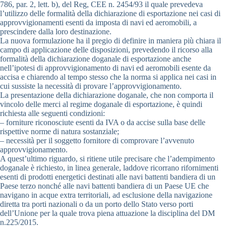
786, par. 2, lett. b), del Reg, CEE n. 2454/93 il quale prevedeva
l’utilizzo delle formalità della dichiarazione di esportazione nei casi di
approvvigionamenti esenti da imposta di navi ed aeromobili, a
prescindere dalla loro destinazione.
La nuova formulazione ha il pregio di definire in maniera più chiara il
campo di applicazione delle disposizioni, prevedendo il ricorso alla
formalità della dichiarazione doganale di esportazione anche
nell’ipotesi di approvvigionamento di navi ed aeromobili esente da
accisa e chiarendo al tempo stesso che la norma si applica nei casi in
cui sussiste la necessità di provare l’approvvigionamento.
La presentazione della dichiarazione doganale, che non comporta il
vincolo delle merci al regime doganale di esportazione, è quindi
richiesta alle seguenti condizioni:
– forniture riconosciute esenti da IVA o da accise sulla base delle
rispettive norme di natura sostanziale;
– necessità per il soggetto fornitore di comprovare l’avvenuto
approvvigionamento.
A quest’ultimo riguardo, si ritiene utile precisare che l’adempimento
doganale è richiesto, in linea generale, laddove ricorrano rifornimenti
esenti di prodotti energetici destinati alle navi battenti bandiera di un
Paese terzo nonché alle navi battenti bandiera di un Paese UE che
navigano in acque extra territoriali, ad esclusione della navigazione
diretta tra porti nazionali o da un porto dello Stato verso porti
dell’Unione per la quale trova piena attuazione la disciplina del DM
n.225/2015.