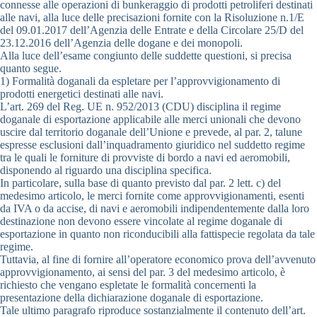
connesse alle operazioni di bunkeraggio di prodotti petroliferi destinati
alle navi, alla luce delle precisazioni fornite con la Risoluzione n.1/E
del 09.01.2017 dell’Agenzia delle Entrate e della Circolare 25/D del
23.12.2016 dell’Agenzia delle dogane e dei monopoli.
Alla luce dell’esame congiunto delle suddette questioni, si precisa
quanto segue.
1) Formalità doganali da espletare per l’approvvigionamento di
prodotti energetici destinati alle navi.
L’art. 269 del Reg. UE n. 952/2013 (CDU) disciplina il regime
doganale di esportazione applicabile alle merci unionali che devono
uscire dal territorio doganale dell’Unione e prevede, al par. 2, talune
espresse esclusioni dall’inquadramento giuridico nel suddetto regime
tra le quali le forniture di provviste di bordo a navi ed aeromobili,
disponendo al riguardo una disciplina specifica.
In particolare, sulla base di quanto previsto dal par. 2 lett. c) del
medesimo articolo, le merci fornite come approvvigionamenti, esenti
da IVA o da accise, di navi e aeromobili indipendentemente dalla loro
destinazione non devono essere vincolate al regime doganale di
esportazione in quanto non riconducibili alla fattispecie regolata da tale
regime.
Tuttavia, al fine di fornire all’operatore economico prova dell’avvenuto
approvvigionamento, ai sensi del par. 3 del medesimo articolo, è
richiesto che vengano espletate le formalità concernenti la
presentazione della dichiarazione doganale di esportazione.
Tale ultimo paragrafo riproduce sostanzialmente il contenuto dell’art.