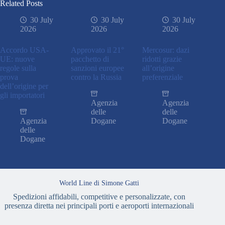
Related Posts
30 July
30 July
30 July
2026
2026
2026
Accordo USA-
Approvato il 21°
Mercosur: dazi
UE: nuove
pacchetto di
ridotti grazie
regole sulla
sanzioni europee
all’origine
prova
contro la Russia
preferenziale
dell’origine per
gli importatori
Agenzia
Agenzia
delle
delle
Agenzia
Dogane
Dogane
delle
Dogane
World Line di Simone Gatti
Spedizioni affidabili, competitive e personalizzate, con
presenza diretta nei principali porti e aeroporti internazionali