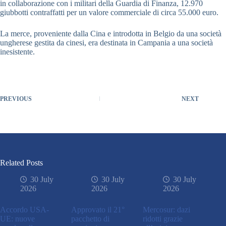
in collaborazione con i militari della Guardia di Finanza, 12.970
giubbotti contraffatti per un valore commerciale di circa 55.000 euro.
La merce, proveniente dalla Cina e introdotta in Belgio da una società
ungherese gestita da cinesi, era destinata in Campania a una società
inesistente.
PREVIOUS
NEXT
Related Posts
30 July
30 July
30 July
2026
2026
2026
Accordo USA-
Approvato il 21°
Mercosur: dazi
UE: nuove
pacchetto di
ridotti grazie