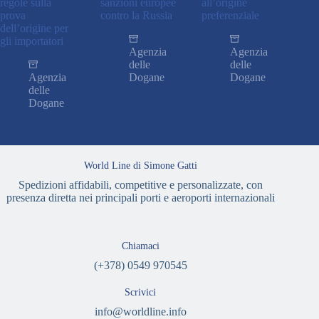
regole sulla
sanzioni europee
all’origine
prova
contro la Russia
preferenziale
dell’origine per
gli importatori
Agenzia
Agenzia
delle
delle
Agenzia
Dogane
Dogane
delle
Dogane
World Line di Simone Gatti
Spedizioni affidabili, competitive e personalizzate, con
presenza diretta nei principali porti e aeroporti internazionali
Chiamaci
(+378) 0549 970545
Scrivici
info@worldline.info