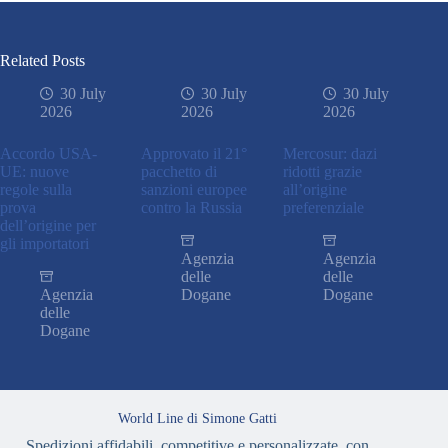
Related Posts
30 July
30 July
30 July
2026
2026
2026
Accordo USA-
Approvato il 21°
Mercosur: dazi
UE: nuove
pacchetto di
ridotti grazie
regole sulla
sanzioni europee
all’origine
prova
contro la Russia
preferenziale
dell’origine per
gli importatori
Agenzia
Agenzia
delle
delle
Agenzia
Dogane
Dogane
delle
Dogane
World Line di Simone Gatti
Spedizioni affidabili, competitive e personalizzate, con