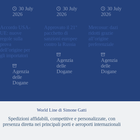
30 July
30 July
30 July
2026
2026
2026
Accordo USA-
Approvato il 21°
Mercosur: dazi
UE: nuove
pacchetto di
ridotti grazie
regole sulla
sanzioni europee
all’origine
prova
contro la Russia
preferenziale
dell’origine per
gli importatori
Agenzia
Agenzia
delle
delle
Agenzia
Dogane
Dogane
delle
Dogane
World Line di Simone Gatti
Spedizioni affidabili, competitive e personalizzate, con
presenza diretta nei principali porti e aeroporti internazionali