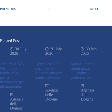
PREVIOUS
NEXT
Related Posts
30 July
30 July
30 July
2026
2026
2026
Accordo USA-
Approvato il 21°
Mercosur: dazi
UE: nuove
pacchetto di
ridotti grazie
regole sulla
sanzioni europee
all’origine
prova
contro la Russia
preferenziale
dell’origine per
gli importatori
Agenzia
Agenzia
delle
delle
Agenzia
Dogane
Dogane
delle
Dogane