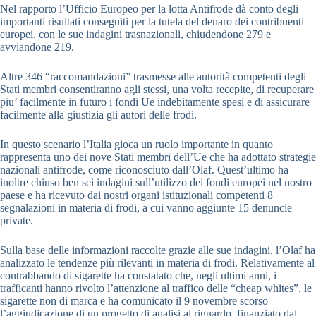
Nel rapporto l’Ufficio Europeo per la lotta Antifrode dà conto degli
importanti risultati conseguiti per la tutela del denaro dei contribuenti
europei, con le sue indagini trasnazionali, chiudendone 279 e
avviandone 219.
Altre 346 “raccomandazioni” trasmesse alle autorità competenti degli
Stati membri consentiranno agli stessi, una volta recepite, di recuperare
piu’ facilmente in futuro i fondi Ue indebitamente spesi e di assicurare
facilmente alla giustizia gli autori delle frodi.
In questo scenario l’Italia gioca un ruolo importante in quanto
rappresenta uno dei nove Stati membri dell’Ue che ha adottato strategie
nazionali antifrode, come riconosciuto dall’Olaf. Quest’ultimo ha
inoltre chiuso ben sei indagini sull’utilizzo dei fondi europei nel nostro
paese e ha ricevuto dai nostri organi istituzionali competenti 8
segnalazioni in materia di frodi, a cui vanno aggiunte 15 denuncie
private.
Sulla base delle informazioni raccolte grazie alle sue indagini, l’Olaf ha
analizzato le tendenze più rilevanti in materia di frodi. Relativamente al
contrabbando di sigarette ha constatato che, negli ultimi anni, i
trafficanti hanno rivolto l’attenzione al traffico delle “cheap whites”, le
sigarette non di marca e ha comunicato il 9 novembre scorso
l’aggiudicazione di un progetto di analisi al riguardo, finanziato dal