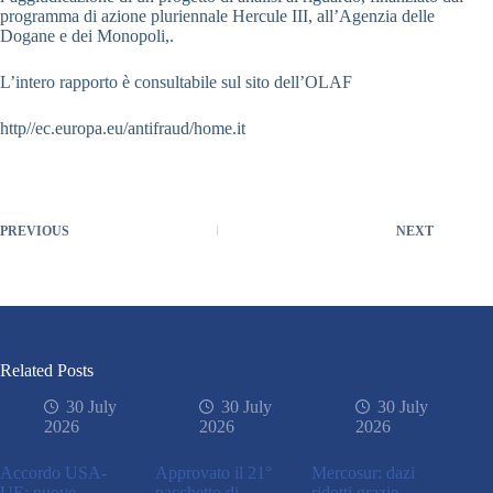
programma di azione pluriennale Hercule III, all’Agenzia delle
Dogane e dei Monopoli,.
L’intero rapporto è consultabile sul sito dell’OLAF
http//ec.europa.eu/antifraud/home.it
PREVIOUS
NEXT
Related Posts
30 July
30 July
30 July
2026
2026
2026
Accordo USA-
Approvato il 21°
Mercosur: dazi
UE: nuove
pacchetto di
ridotti grazie