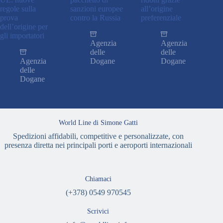
regole sulla
sanzioni europee
all’origine
prova
contro la Russia
preferenziale
dell’origine per
gli importatori
Agenzia
Agenzia
delle
delle
Agenzia
Dogane
Dogane
delle
Dogane
World Line di Simone Gatti
Spedizioni affidabili, competitive e personalizzate, con
presenza diretta nei principali porti e aeroporti internazionali
Chiamaci
(+378) 0549 970545
Scrivici