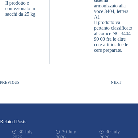
sistema
Il prodotto è
armonizzato alla
confezionato in
voce 3404, lettera
sacchi da 25 kg.
A).
Il prodotto va
pertanto classificato
al codice NC 3404
90 00 fra le altre
cere artificiali e le
cere preparate.
PREVIOUS
NEXT
Related Posts
30 July
30 July
30 July
2026
2026
2026