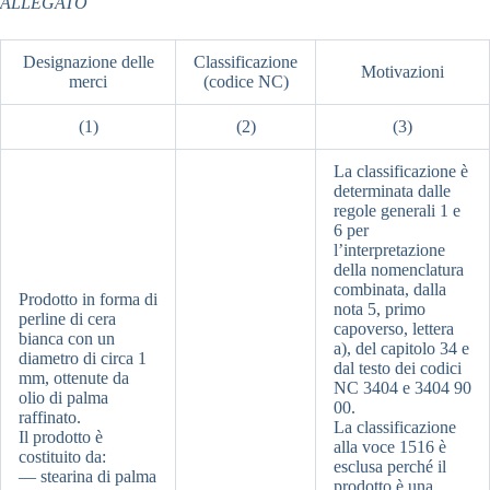
ALLEGATO
Designazione delle
Classificazione
Motivazioni
merci
(codice NC)
(1)
(2)
(3)
La classificazione è
determinata dalle
regole generali 1 e
6 per
l’interpretazione
della nomenclatura
combinata, dalla
Prodotto in forma di
nota 5, primo
perline di cera
capoverso, lettera
bianca con un
a), del capitolo 34 e
diametro di circa 1
dal testo dei codici
mm, ottenute da
NC 3404 e 3404 90
olio di palma
00.
raffinato.
La classificazione
Il prodotto è
alla voce 1516 è
costituito da:
esclusa perché il
— stearina di palma
prodotto è una