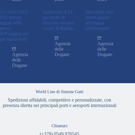
Accordo USA-
Approvato il 21°
Mercosur: dazi
UE: nuove
pacchetto di
ridotti grazie
regole sulla
sanzioni europee
all’origine
prova
contro la Russia
preferenziale
dell’origine per
gli importatori
Agenzia
Agenzia
delle
delle
Agenzia
Dogane
Dogane
delle
Dogane
World Line di Simone Gatti
Spedizioni affidabili, competitive e personalizzate, con
presenza diretta nei principali porti e aeroporti internazionali
Chiamaci
(+378) 0549 970545