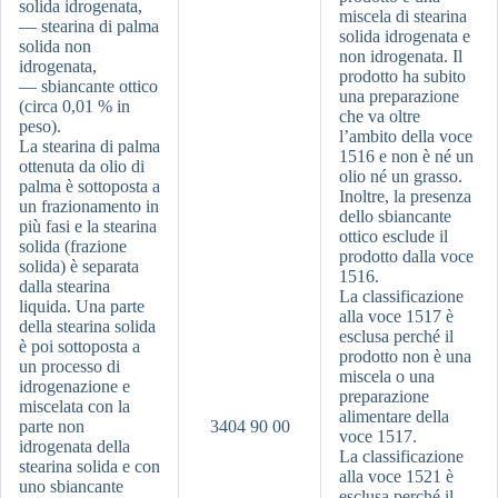
solida idrogenata,
miscela di stearina
— stearina di palma
solida idrogenata e
solida non
non idrogenata. Il
idrogenata,
prodotto ha subito
— sbiancante ottico
una preparazione
(circa 0,01 % in
che va oltre
peso).
l’ambito della voce
La stearina di palma
1516 e non è né un
ottenuta da olio di
olio né un grasso.
palma è sottoposta a
Inoltre, la presenza
un frazionamento in
dello sbiancante
più fasi e la stearina
ottico esclude il
solida (frazione
prodotto dalla voce
solida) è separata
1516.
dalla stearina
La classificazione
liquida. Una parte
alla voce 1517 è
della stearina solida
esclusa perché il
è poi sottoposta a
prodotto non è una
un processo di
miscela o una
idrogenazione e
preparazione
miscelata con la
alimentare della
parte non
3404 90 00
voce 1517.
idrogenata della
La classificazione
stearina solida e con
alla voce 1521 è
uno sbiancante
esclusa perché il