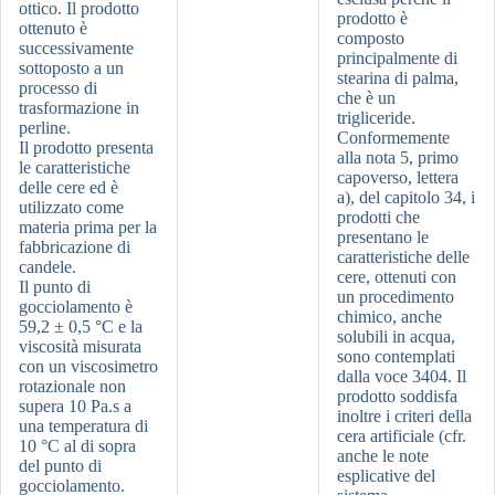
ottico. Il prodotto
prodotto è
ottenuto è
composto
successivamente
principalmente di
sottoposto a un
stearina di palma,
processo di
che è un
trasformazione in
trigliceride.
perline.
Conformemente
Il prodotto presenta
alla nota 5, primo
le caratteristiche
capoverso, lettera
delle cere ed è
a), del capitolo 34, i
utilizzato come
prodotti che
materia prima per la
presentano le
fabbricazione di
caratteristiche delle
candele.
cere, ottenuti con
Il punto di
un procedimento
gocciolamento è
chimico, anche
59,2 ± 0,5 °C e la
solubili in acqua,
viscosità misurata
sono contemplati
con un viscosimetro
dalla voce 3404. Il
rotazionale non
prodotto soddisfa
supera 10 Pa.s a
inoltre i criteri della
una temperatura di
cera artificiale (cfr.
10 °C al di sopra
anche le note
del punto di
esplicative del
gocciolamento.