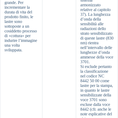
sistema
grande. Per
armonizzato
incrementare la
relative al capitolo
durata di vita del
37). La lunghezza
prodotto finito, le
d’onda della
lastre sono
sensibilità alle
sottoposte a un
radiazioni dello
cosiddetto processo
strato sensibilizzato
di «cottura» per
di queste lastre (830
indurire l’immagine
nm) rientra
una volta
nell’intervallo delle
sviluppata.
lunghezze d’onda
ammesse della voce
3701.
Si esclude pertanto
la classificazione
nel codice NC
8442 50 00 come
lastre per la stampa,
in quanto le lastre
sensibilizzate della
voce 3701 sono
escluse dalla voce
8442 (cfr. anche le
note esplicative del