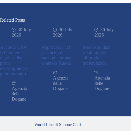
Related Posts
30 July
30 July
30 July
2026
2026
2026
Accordo USA-
Approvato il 21°
Mercosur: dazi
UE: nuove
pacchetto di
ridotti grazie
regole sulla
sanzioni europee
all’origine
prova
contro la Russia
preferenziale
dell’origine per
gli importatori
Agenzia
Agenzia
delle
delle
Agenzia
Dogane
Dogane
delle
Dogane
World Line di Simone Gatti