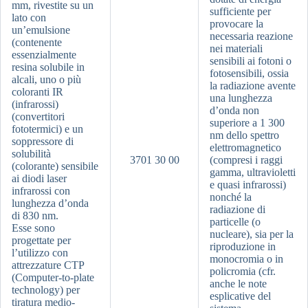
mm, rivestite su un
sufficiente per
lato con
provocare la
un’emulsione
necessaria reazione
(contenente
nei materiali
essenzialmente
sensibili ai fotoni o
resina solubile in
fotosensibili, ossia
alcali, uno o più
la radiazione avente
coloranti IR
una lunghezza
(infrarossi)
d’onda non
(convertitori
superiore a 1 300
fototermici) e un
nm dello spettro
soppressore di
elettromagnetico
solubilità
3701 30 00
(compresi i raggi
(colorante) sensibile
gamma, ultravioletti
ai diodi laser
e quasi infrarossi)
infrarossi con
nonché la
lunghezza d’onda
radiazione di
di 830 nm.
particelle (o
Esse sono
nucleare), sia per la
progettate per
riproduzione in
l’utilizzo con
monocromia o in
attrezzature CTP
policromia (cfr.
(Computer-to-plate
anche le note
technology) per
esplicative del
tiratura medio-