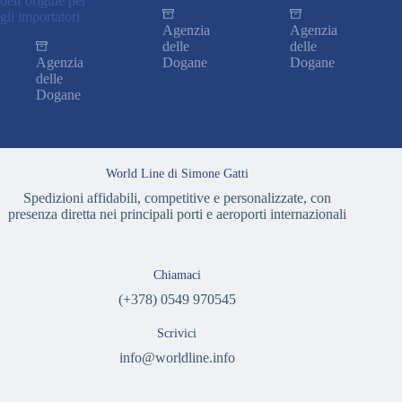
dell’origine per
gli importatori
Agenzia
Agenzia
delle
delle
Agenzia
Dogane
Dogane
delle
Dogane
World Line di Simone Gatti
Spedizioni affidabili, competitive e personalizzate, con
presenza diretta nei principali porti e aeroporti internazionali
Chiamaci
(+378) 0549 970545
Scrivici
info@worldline.info