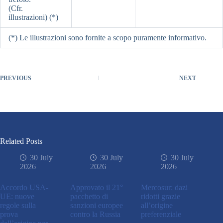
(Cfr.
illustrazioni) (*)
(*) Le illustrazioni sono fornite a scopo puramente informativo.
PREVIOUS
NEXT
Related Posts
30 July
30 July
30 July
2026
2026
2026
Accordo USA-
Approvato il 21°
Mercosur: dazi
UE: nuove
pacchetto di
ridotti grazie
regole sulla
sanzioni europee
all’origine
prova
contro la Russia
preferenziale