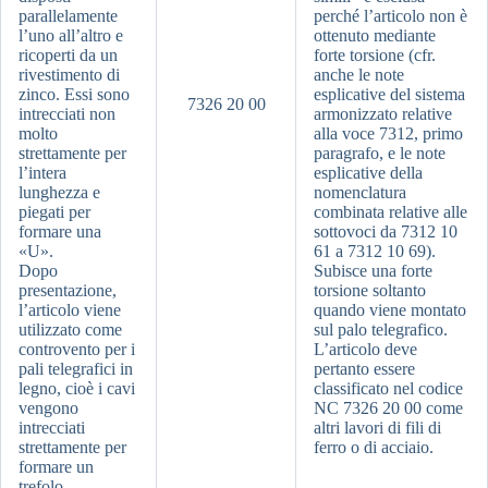
parallelamente
perché l’articolo non è
l’uno all’altro e
ottenuto mediante
ricoperti da un
forte torsione (cfr.
rivestimento di
anche le note
zinco. Essi sono
esplicative del sistema
7326 20 00
intrecciati non
armonizzato relative
molto
alla voce 7312, primo
strettamente per
paragrafo, e le note
l’intera
esplicative della
lunghezza e
nomenclatura
piegati per
combinata relative alle
formare una
sottovoci da 7312 10
«U».
61 a 7312 10 69).
Dopo
Subisce una forte
presentazione,
torsione soltanto
l’articolo viene
quando viene montato
utilizzato come
sul palo telegrafico.
controvento per i
L’articolo deve
pali telegrafici in
pertanto essere
legno, cioè i cavi
classificato nel codice
vengono
NC 7326 20 00 come
intrecciati
altri lavori di fili di
strettamente per
ferro o di acciaio.
formare un
trefolo.