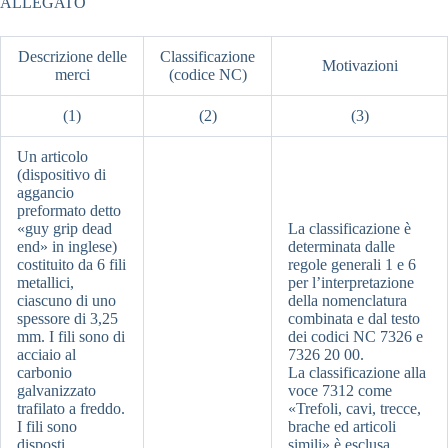
ALLEGATO
Descrizione delle
Classificazione
Motivazioni
merci
(codice NC)
(1)
(2)
(3)
Un articolo
(dispositivo di
aggancio
preformato detto
«guy grip dead
La classificazione è
end» in inglese)
determinata dalle
costituito da 6 fili
regole generali 1 e 6
metallici,
per l’interpretazione
ciascuno di uno
della nomenclatura
spessore di 3,25
combinata e dal testo
mm. I fili sono di
dei codici NC 7326 e
acciaio al
7326 20 00.
carbonio
La classificazione alla
galvanizzato
voce 7312 come
trafilato a freddo.
«Trefoli, cavi, trecce,
I fili sono
brache ed articoli
disposti
simili» è esclusa