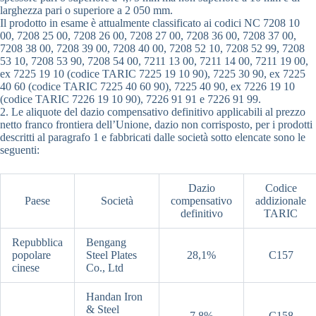
larghezza pari o superiore a 2 050 mm.
Il prodotto in esame è attualmente classificato ai codici NC 7208 10
00, 7208 25 00, 7208 26 00, 7208 27 00, 7208 36 00, 7208 37 00,
7208 38 00, 7208 39 00, 7208 40 00, 7208 52 10, 7208 52 99, 7208
53 10, 7208 53 90, 7208 54 00, 7211 13 00, 7211 14 00, 7211 19 00,
ex 7225 19 10 (codice TARIC 7225 19 10 90), 7225 30 90, ex 7225
40 60 (codice TARIC 7225 40 60 90), 7225 40 90, ex 7226 19 10
(codice TARIC 7226 19 10 90), 7226 91 91 e 7226 91 99.
2. Le aliquote del dazio compensativo definitivo applicabili al prezzo
netto franco frontiera dell’Unione, dazio non corrisposto, per i prodotti
descritti al paragrafo 1 e fabbricati dalle società sotto elencate sono le
seguenti:
Dazio
Codice
Paese
Società
compensativo
addizionale
definitivo
TARIC
Repubblica
Bengang
popolare
Steel Plates
28,1%
C157
cinese
Co., Ltd
Handan Iron
& Steel
7,8%
C158