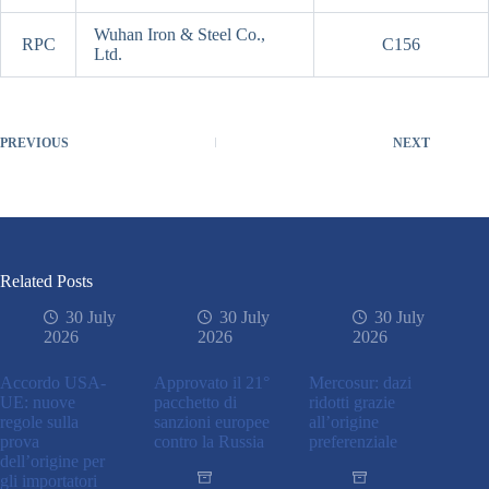
Wuhan Iron & Steel Co.,
RPC
C156
Ltd.
PREVIOUS
NEXT
Related Posts
30 July
30 July
30 July
2026
2026
2026
Accordo USA-
Approvato il 21°
Mercosur: dazi
UE: nuove
pacchetto di
ridotti grazie
regole sulla
sanzioni europee
all’origine
prova
contro la Russia
preferenziale
dell’origine per
gli importatori