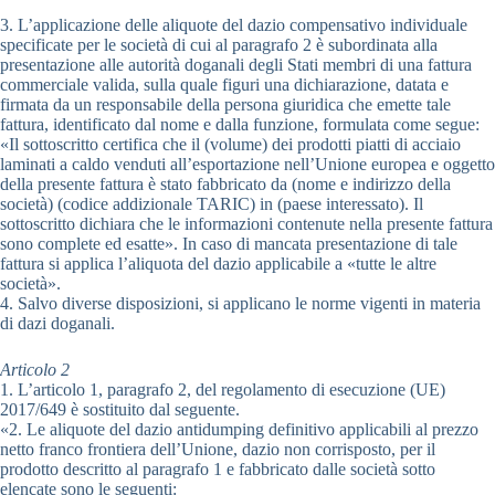
3. L’applicazione delle aliquote del dazio compensativo individuale
specificate per le società di cui al paragrafo 2 è subordinata alla
presentazione alle autorità doganali degli Stati membri di una fattura
commerciale valida, sulla quale figuri una dichiarazione, datata e
firmata da un responsabile della persona giuridica che emette tale
fattura, identificato dal nome e dalla funzione, formulata come segue:
«Il sottoscritto certifica che il (volume) dei prodotti piatti di acciaio
laminati a caldo venduti all’esportazione nell’Unione europea e oggetto
della presente fattura è stato fabbricato da (nome e indirizzo della
società) (codice addizionale TARIC) in (paese interessato). Il
sottoscritto dichiara che le informazioni contenute nella presente fattura
sono complete ed esatte». In caso di mancata presentazione di tale
fattura si applica l’aliquota del dazio applicabile a «tutte le altre
società».
4. Salvo diverse disposizioni, si applicano le norme vigenti in materia
di dazi doganali.
Articolo 2
1. L’articolo 1, paragrafo 2, del regolamento di esecuzione (UE)
2017/649 è sostituito dal seguente.
«2. Le aliquote del dazio antidumping definitivo applicabili al prezzo
netto franco frontiera dell’Unione, dazio non corrisposto, per il
prodotto descritto al paragrafo 1 e fabbricato dalle società sotto
elencate sono le seguenti: