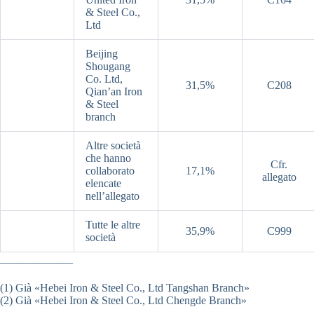
& Steel Co.,
Ltd
Beijing
Shougang
Co. Ltd,
31,5%
C208
Qian’an Iron
& Steel
branch
Altre società
che hanno
Cfr.
collaborato
17,1%
allegato
elencate
nell’allegato
Tutte le altre
35,9%
C999
società
_____________
(1) Già «Hebei Iron & Steel Co., Ltd Tangshan Branch»
(2) Già «Hebei Iron & Steel Co., Ltd Chengde Branch»