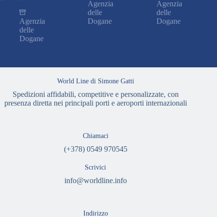
Agenzia
Agenzia
delle
delle
Agenzia
Dogane
Dogane
delle
Dogane
World Line di Simone Gatti
Spedizioni affidabili, competitive e personalizzate, con
presenza diretta nei principali porti e aeroporti internazionali
Chiamaci
(+378) 0549 970545
Scrivici
info@worldline.info
Indirizzo