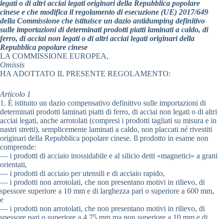
legati o di altri acciai legati originari della Repubblica popolare
cinese e che modifica il regolamento di esecuzione (UE) 2017/649
della Commissione che istituisce un dazio antidumping definitivo
sulle importazioni di determinati prodotti piatti laminati a caldo, di
ferro, di acciai non legati o di altri acciai legati originari della
Repubblica popolare cinese
LA COMMISSIONE EUROPEA,
Omissis
HA ADOTTATO IL PRESENTE REGOLAMENTO:
Articolo 1
1. È istituito un dazio compensativo definitivo sulle importazioni di
determinati prodotti laminati piatti di ferro, di acciai non legati o di altri
acciai legati, anche arrotolati (compresi i prodotti tagliati su misura e in
nastri stretti), semplicemente laminati a caldo, non placcati né rivestiti
originari della Repubblica popolare cinese. Il prodotto in esame non
comprende:
— i prodotti di acciaio inossidabile e al silicio detti «magnetici» a grani
orientati,
— i prodotti di acciaio per utensili e di acciaio rapido,
— i prodotti non arrotolati, che non presentano motivi in rilievo, di
spessore superiore a 10 mm e di larghezza pari o superiore a 600 mm,
e
— i prodotti non arrotolati, che non presentano motivi in rilievo, di
spessore pari o superiore a 4,75 mm ma non superiore a 10 mm e di