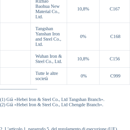
Rizhao
Baohua New
10,8%
C167
Material Co.,
Ltd.
Tangshan
Yanshan Iron
0%
C168
and Steel Co.,
Ltd.
Wuhan Iron &
10,8%
C156
Steel Co., Ltd.
Tutte le altre
0%
C999
società
________________
(1) Già «Hebei Iron & Steel Co., Ltd Tangshan Branch».
(2) Già «Hebei Iron & Steel Co., Ltd Chengde Branch».
2. L’articolo 1, paragrafo 5, del regolamento di esecuzione (UE)