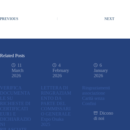
PREVIOUS
NEXT
Related Posts
11
4
6
March
February
January
2026
2026
2026
VERIFICA
LETTERA DI
Ringraziamenti
DOCUMENTA
RINGRAZIAM
associazione
LE SU
ENTO DA
Carità senza
RICHIESTE DI
PARTE DEL
Confini
CERTIFICATI
COMMISSARI
Dicono
EUR1 E
O GENERALE
di noi
DICHIARAZIO
Expo Osaka
NI
2025
RILASCIATE