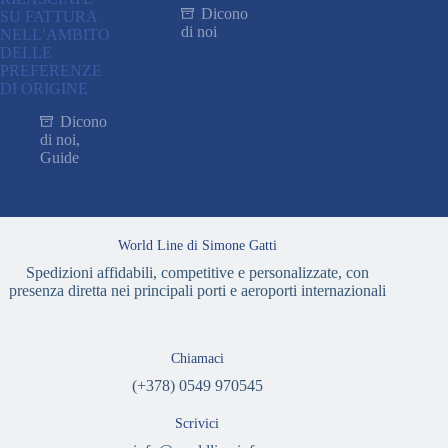
Dicono
SU FATTURA
di noi
NELL’AMBITO
DELLE
PREFERENZE
DI ORIGINE
Dicono
di noi
,
Guide
World Line di Simone Gatti
Spedizioni affidabili, competitive e personalizzate, con
presenza diretta nei principali porti e aeroporti internazionali
Chiamaci
(+378) 0549 970545
Scrivici