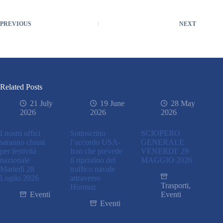
PREVIOUS
NEXT
Related Posts
21 July
19 June
28 May
2026
2026
2026
I nostri uffici
Sottoscritto
SCIOPERO
saranno chiusi
l’accordo USA-
GENERALE
per festività
Iran che prevede
VENERDI’ 29
nazionale
il ripristino del
MAGGIO 2026
Martedì 28
traffico navale
Luglio 2026
attraverso
Trasporti
,
Hormuz
Eventi
Eventi
Eventi