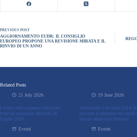
PREVIOUS
POST
AGGIORNAMENTO EUDR: IL CONSIGLIO
REGO
EUROPEO PROPONE UNA REVISIONE MIRATA E IL
RINVIO DI UN ANNO
Related Posts
21 July 2026
19 June 2026
I nostri uffici saranno chiusi per
Sottoscritto l’accordo USA-I
festività nazionale Martedì 28
prevede il ripristino del traffi
Luglio 2026
navale attraverso Hormuz
Eventi
Eventi