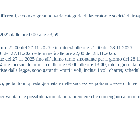
ifferenti, e coinvolgeranno varie categorie di lavoratori e società di trasp
 2025 dalle ore 0,00 alle 23,59.
lle ore 21,00 del 27.11.2025 e terminerà alle ore 21,00 del 28.11.2025.
,00 del 27.11.2025 e terminerà alle ore 22,00 del 28.11.2025.
otte del 27.11.2025 fino all’ultimo turno smontante per il giorno del 28.
 ore: personale turnista dalle ore 09:00 alle ore 13:00, intera giornata p
e dalla legge, sono garantiti «tutti i voli, inclusi i voli charter, schedu
rci, pertanto in questa giornata e nelle successive potranno esserci linee i
r valutare le possibili azioni da intraprendere che contengano al minimo i