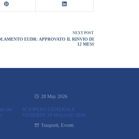
NEXT
POST
LAMENTO EUDR: APPROVATO IL RINVIO DI
12 MESI
28 May 2026
ran che
SCIOPERO GENERALE
co
VENERDI’ 29 MAGGIO 2026
Trasporti
,
Eventi