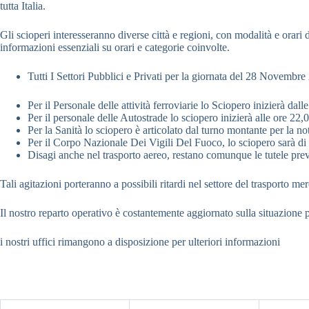
tutta Italia.
Gli scioperi interesseranno diverse città e regioni, con modalità e orari d
informazioni essenziali su orari e categorie coinvolte.
Tutti I Settori Pubblici e Privati per la giornata del 28 Novembre
Per il Personale delle attività ferroviarie lo Sciopero inizierà da
Per il personale delle Autostrade lo sciopero inizierà alle ore 22
Per la Sanità lo sciopero è articolato dal turno montante per la n
Per il Corpo Nazionale Dei Vigili Del Fuoco, lo sciopero sarà di 4
Disagi anche nel trasporto aereo, restano comunque le tutele previst
Tali agitazioni porteranno a possibili ritardi nel settore del trasporto me
Il nostro reparto operativo è costantemente aggiornato sulla situazione pe
i nostri uffici rimangono a disposizione per ulteriori informazioni