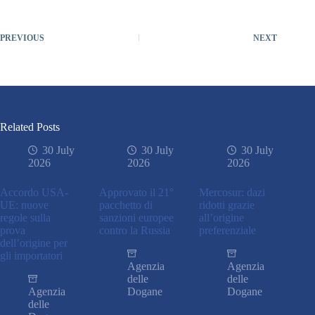
PREVIOUS
NEXT
Related Posts
30 July
30 July
30 July
2026
2026
2026
Accordo USA-
Approvato il 21°
Mercosur: dazi
UE: nuove
pacchetto di
ridotti grazie
regole sulla
sanzioni europee
all’origine
prova
contro la Russia
preferenziale
dell’origine per
gli importatori
Agenzia
Agenzia
delle
delle
Agenzia
Dogane
Dogane
delle