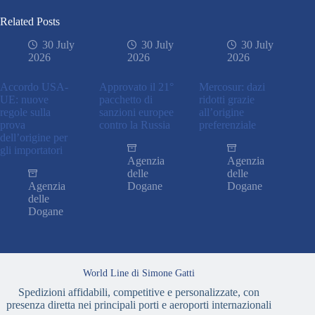
Related Posts
30 July
30 July
30 July
2026
2026
2026
Accordo USA-
Approvato il 21°
Mercosur: dazi
UE: nuove
pacchetto di
ridotti grazie
regole sulla
sanzioni europee
all’origine
prova
contro la Russia
preferenziale
dell’origine per
gli importatori
Agenzia
Agenzia
delle
delle
Agenzia
Dogane
Dogane
delle
Dogane
World Line di Simone Gatti
Spedizioni affidabili, competitive e personalizzate, con
presenza diretta nei principali porti e aeroporti internazionali