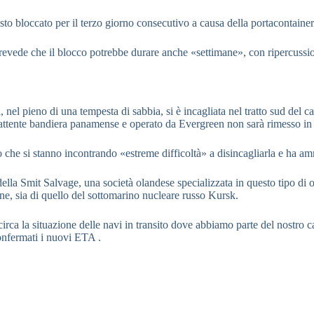
sto bloccato per il
terzo giorno consecutivo a causa della portacontaine
 prevede che il blocco
potrebbe durare anche «settimane», con ripercuss
a, nel pieno di una
tempesta di sabbia, si è incagliata nel tratto sud del c
battente bandiera panamense e operato da Evergreen non sarà rimesso in
o che si stanno incontrando
«estreme difficoltà» a disincagliarla e ha 
 della Smit Salvage, una
società olandese specializzata in questo tipo di o
rne,
sia di quello del sottomarino nucleare russo Kursk.
rca la situazione delle navi in transito
dove abbiamo parte del nostro c
nfermati i nuovi ETA .