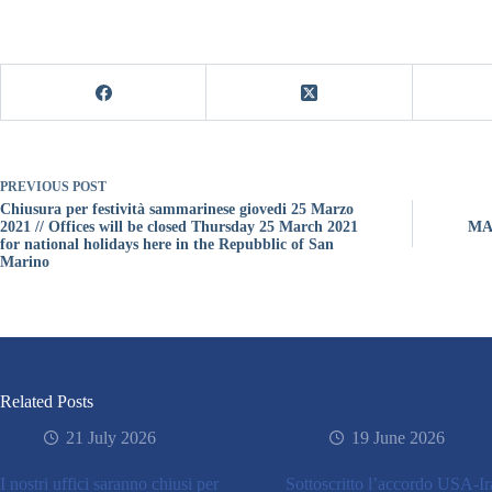
PREVIOUS
POST
Chiusura per festività sammarinese giovedi 25 Marzo
2021 // Offices will be closed Thursday 25 March 2021
MA
for national holidays here in the Repubblic of San
Marino
Related Posts
21 July 2026
19 June 2026
I nostri uffici saranno chiusi per
Sottoscritto l’accordo USA-I