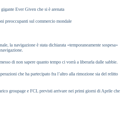
r gigante Ever Given che si è arenata
ioni preoccupanti sul commercio mondale
anale, la navigazione è stata dichiarata
«temporaneamente sospesa»
 navigazione.
ammesso di non sapere quanto tempo ci vorrà a
liberarla dalle sabbie.
perazioni che ha partecipato fra l’altro alla
rimozione sia del relitto
arico groupage e FCL previsti
arrivare nei primi giorni di Aprile che