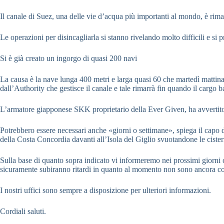
Il canale di Suez, una delle vie d’acqua più importanti al mondo, è rima
Le operazioni per disincagliarla si stanno rivelando molto difficili e si
Si è già creato un ingorgo di quasi 200 navi
La causa è la nave lunga 400 metri e larga quasi 60 che martedì mattin
dall’Authority che gestisce il canale e tale rimarrà fin quando
il cargo 
L’armatore giapponese SKK proprietario della Ever Given, ha avvertit
Potrebbero essere necessari anche «giorni o settimane», spiega il capo
della Costa Concordia davanti all’Isola del Giglio svuotandone le ciste
Sulla base di quanto sopra indicato vi informeremo nei prossimi giorni ci
sicuramente subiranno ritardi in quanto al momento non
sono ancora co
I nostri uffici sono sempre a disposizione per ulteriori informazioni.
Cordiali saluti.