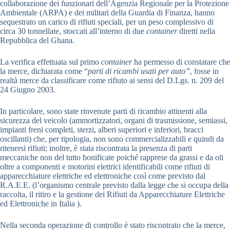
collaborazione dei funzionari dell’Agenzia Regionale per la Protezione
Ambientale (ARPA) e dei militari della Guardia di Finanza, hanno
sequestrato un carico di rifiuti speciali, per un peso complessivo di
circa 30 tonnellate, stoccati all’interno di due
container
diretti nella
Repubblica del Ghana.
La verifica effettuata sul primo
container
ha permesso di constatare che
la merce, dichiarata come “
parti di ricambi usati per auto”
, fosse in
realtà merce da classificare come rifiuto ai sensi del D.Lgs. n. 209 del
24 Giugno 2003.
In particolare, sono state rinvenute parti di ricambio attinenti alla
sicurezza del veicolo (ammortizzatori, organi di trasmissione, semiassi,
impianti freni completi, sterzi, alberi superiori e inferiori, bracci
oscillanti) che, per tipologia, non sono commercializzabili e quindi da
ritenersi rifiuti; inoltre, è stata riscontrata la presenza di parti
meccaniche non del tutto bonificate poiché rapprese da grassi e da oli
oltre a componenti e motorini elettrici identificabili come rifiuti di
apparecchiature elettriche ed elettroniche così come previsto dal
R.A.E.E. (l’organismo centrale previsto dalla legge che si occupa della
raccolta, il ritiro e la gestione dei Rifiuti da Apparecchiature Elettriche
ed Elettroniche in Italia ).
Nella seconda operazione di controllo è stato riscontrato che la merce,