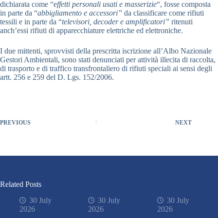
dichiarata come “e
ffetti personali usati e masserizie
“, fosse composta
in parte da “
abbigliamento e accessori”
da classificare come rifiuti
tessili e in parte da “
televisori, decoder e amplificatori”
ritenuti
anch’essi rifiuti di apparecchiature elettriche ed elettroniche.
I due mittenti, sprovvisti della prescritta iscrizione all’Albo Nazionale
Gestori Ambientali, sono stati denunciati per attività illecita di raccolta,
di trasporto e di traffico transfrontaliero di rifiuti speciali ai sensi degli
artt. 256 e 259 del D. Lgs. 152/2006.
PREVIOUS
NEXT
Related Posts
30 July
30 July
30 July
2026
2026
2026