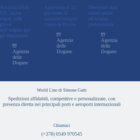
Accordo USA-
Approvato il 21°
Mercosur: dazi
UE: nuove
pacchetto di
ridotti grazie
regole sulla
sanzioni europee
all’origine
prova
contro la Russia
preferenziale
dell’origine per
gli importatori
Agenzia
Agenzia
delle
delle
Agenzia
Dogane
Dogane
delle
Dogane
World Line di Simone Gatti
Spedizioni affidabili, competitive e personalizzate, con
presenza diretta nei principali porti e aeroporti internazionali
Chiamaci
(+378) 0549 970545