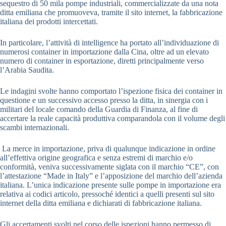
sequestro di 50 mila pompe industriali, commercializzate da una nota
ditta emiliana che promuoveva, tramite il sito internet, la fabbricazione
italiana dei prodotti intercettati.
In particolare, l’attività di intelligence ha portato all’individuazione di
numerosi container in importazione dalla Cina, oltre ad un elevato
numero di container in esportazione, diretti principalmente verso
l’Arabia Saudita.
Le indagini svolte hanno comportato l’ispezione fisica dei container in
questione e un successivo accesso presso la ditta, in sinergia con i
militari del locale comando della Guardia di Finanza, al fine di
accertare la reale capacità produttiva comparandola con il volume degli
scambi internazionali.
La merce in importazione, priva di qualunque indicazione in ordine
all’effettiva origine geografica e senza estremi di marchio e/o
conformità, veniva successivamente siglata con il marchio “CE”, con
l’attestazione “Made in Italy” e l’apposizione del marchio dell’azienda
italiana. L’unica indicazione presente sulle pompe in importazione era
relativa ai codici articolo, pressoché identici a quelli presenti sul sito
internet della ditta emiliana e dichiarati di fabbricazione italiana.
Gli accertamenti svolti nel corso delle ispezioni hanno permesso di