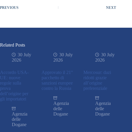
PREVIOUS
NEXT
Related Posts
30 July
30 July
30 July
2026
2026
2026
Accordo USA-
Approvato il 21°
Mercosur: dazi
UE: nuove
pacchetto di
ridotti grazie
regole sulla
sanzioni europee
all’origine
prova
contro la Russia
preferenziale
dell’origine per
gli importatori
Agenzia
Agenzia
delle
delle
Agenzia
Dogane
Dogane
delle
Dogane