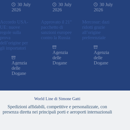
30 July
30 July
30 July
2026
2026
2026
Accordo USA-
Approvato il 21°
Mercosur: dazi
UE: nuove
pacchetto di
ridotti grazie
regole sulla
sanzioni europee
all’origine
prova
contro la Russia
preferenziale
dell’origine per
gli importatori
Agenzia
Agenzia
delle
delle
Agenzia
Dogane
Dogane
delle
Dogane
World Line di Simone Gatti
Spedizioni affidabili, competitive e personalizzate, con
presenza diretta nei principali porti e aeroporti internazionali