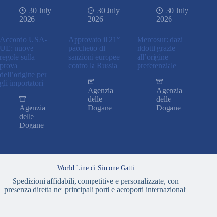
30 July
30 July
30 July
2026
2026
2026
Accordo USA-
Approvato il 21°
Mercosur: dazi
UE: nuove
pacchetto di
ridotti grazie
regole sulla
sanzioni europee
all’origine
prova
contro la Russia
preferenziale
dell’origine per
gli importatori
Agenzia
Agenzia
delle
delle
Agenzia
Dogane
Dogane
delle
Dogane
World Line di Simone Gatti
Spedizioni affidabili, competitive e personalizzate, con
presenza diretta nei principali porti e aeroporti internazionali