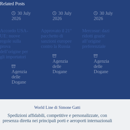
Related Posts
30 July
30 July
30 July
2026
2026
2026
Accordo USA-
Approvato il 21°
Mercosur: dazi
UE: nuove
pacchetto di
ridotti grazie
regole sulla
sanzioni europee
all’origine
prova
contro la Russia
preferenziale
dell’origine per
gli importatori
Agenzia
Agenzia
delle
delle
Agenzia
Dogane
Dogane
delle
Dogane
World Line di Simone Gatti
Spedizioni affidabili, competitive e personalizzate, con
presenza diretta nei principali porti e aeroporti internazionali