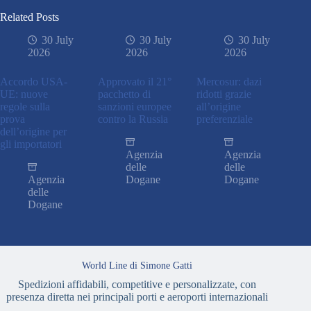
Related Posts
30 July
30 July
30 July
2026
2026
2026
Accordo USA-
Approvato il 21°
Mercosur: dazi
UE: nuove
pacchetto di
ridotti grazie
regole sulla
sanzioni europee
all’origine
prova
contro la Russia
preferenziale
dell’origine per
gli importatori
Agenzia
Agenzia
delle
delle
Agenzia
Dogane
Dogane
delle
Dogane
World Line di Simone Gatti
Spedizioni affidabili, competitive e personalizzate, con
presenza diretta nei principali porti e aeroporti internazionali