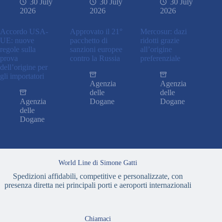
30 July
30 July
30 July
2026
2026
2026
Accordo USA-
Approvato il 21°
Mercosur: dazi
UE: nuove
pacchetto di
ridotti grazie
regole sulla
sanzioni europee
all’origine
prova
contro la Russia
preferenziale
dell’origine per
gli importatori
Agenzia
Agenzia
delle
delle
Agenzia
Dogane
Dogane
delle
Dogane
World Line di Simone Gatti
Spedizioni affidabili, competitive e personalizzate, con
presenza diretta nei principali porti e aeroporti internazionali
Chiamaci