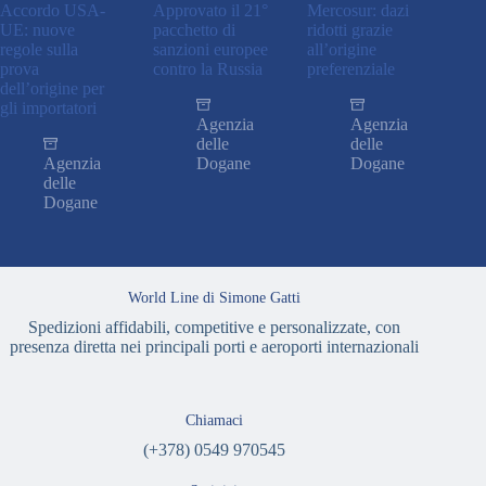
Accordo USA-
Approvato il 21°
Mercosur: dazi
UE: nuove
pacchetto di
ridotti grazie
regole sulla
sanzioni europee
all’origine
prova
contro la Russia
preferenziale
dell’origine per
gli importatori
Agenzia
Agenzia
delle
delle
Agenzia
Dogane
Dogane
delle
Dogane
World Line di Simone Gatti
Spedizioni affidabili, competitive e personalizzate, con
presenza diretta nei principali porti e aeroporti internazionali
Chiamaci
(+378) 0549 970545